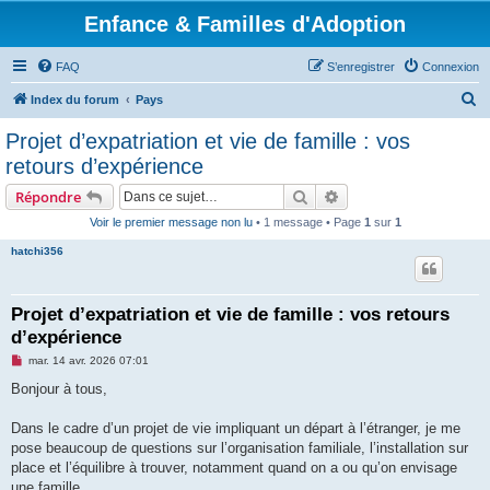
Enfance & Familles d'Adoption
FAQ
S’enregistrer
Connexion
R
Index du forum
Pays
e
Projet d’expatriation et vie de famille : vos
c
retours d’expérience
h
Rechercher
Recherche avancée
Répondre
e
Voir le premier message non lu
• 1 message • Page
1
sur
1
r
hatchi356
c
h
e
Projet d’expatriation et vie de famille : vos retours
d’expérience
r
M
mar. 14 avr. 2026 07:01
e
s
Bonjour à tous,
s
a
g
Dans le cadre d’un projet de vie impliquant un départ à l’étranger, je me
e
pose beaucoup de questions sur l’organisation familiale, l’installation sur
n
o
place et l’équilibre à trouver, notamment quand on a ou qu’on envisage
n
une famille.