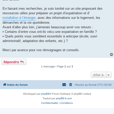
l
u
En faisant mes recherches, je suis tombé sur un site proposant des
ressources utiles pour préparer un projet d’expatriation et d’
installation à l’étranger
, avec des informations sur le logement, les
démarches et la vie quotidienne.
Avant d’aller plus loin, j’aimerais beaucoup avoir vos retours :
• Certains d’entre vous ont-ils vécu une expatriation en famille ?
• Quels points vous semblent essentiels à anticiper (école, suivi
administratif, adaptation des enfants, etc.) ?
Merci par avance pour vos témoignages et conseils.
Répondre
1 message • Page
1
sur
1
Aller à
Index du forum
Heures au format
UTC+02:00
Développé par
phpBB
® Forum Software © phpBB Limited
Traduit par
phpBB-fr.com
Confidentialité
|
Conditions