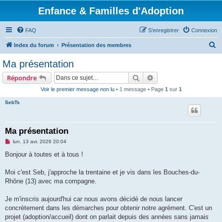
Enfance & Familles d'Adoption
FAQ
S’enregistrer
Connexion
R
Index du forum
Présentation des membres
e
Ma présentation
c
Rechercher
Recherche avancée
Répondre
h
Voir le premier message non lu
• 1 message • Page
1
sur
1
e
SebTs
r
c
h
Ma présentation
e
M
lun. 13 avr. 2026 20:04
e
r
s
Bonjour à toutes et à tous !
s
a
g
Moi c'est Seb, j'approche la trentaine et je vis dans les Bouches-du-
e
Rhône (13) avec ma compagne.
n
o
n
Je m'inscris aujourd'hui car nous avons décidé de nous lancer
l
u
concrètement dans les démarches pour obtenir notre agrément. C'est un
projet (adoption/accueil) dont on parlait depuis des années sans jamais