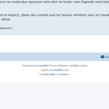
qu'on ne voulait plus repousser notre désir de fonder voire d'agrandir notre fam
ent le respect), glaner des conseils pour les fameux entretiens avec les travai
 attend.
riences !
Nou
Développé par
phpBB
® Forum Software © phpBB Limited
Traduit par
phpBB-fr.com
Confidentialité
|
Conditions