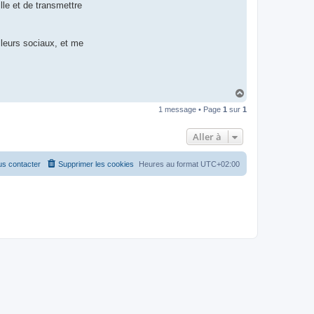
ille et de transmettre
lleurs sociaux, et me
H
a
1 message • Page
1
sur
1
u
t
Aller à
s contacter
Supprimer les cookies
Heures au format
UTC+02:00