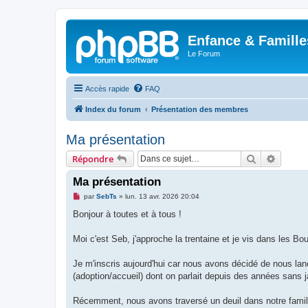
Enfance & Famille
Le Forum
Accès rapide
FAQ
Index du forum
Présentation des membres
Ma présentation
Rechercher
Recher
Répondre
Ma présentation
M
par
SebTs
»
lun. 13 avr. 2026 20:04
e
s
Bonjour à toutes et à tous !
s
a
g
Moi c'est Seb, j'approche la trentaine et je vis dans les
e
n
o
Je m'inscris aujourd'hui car nous avons décidé de nous la
n
(adoption/accueil) dont on parlait depuis des années sans j
l
u
Récemment, nous avons traversé un deuil dans notre famille 