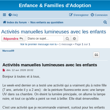
Enfance & Familles d'Adoption
FAQ
S’enregistrer
Connexion
R
Index du forum
Nos enfants au quotidien
e
Activités manuelles lumineuses avec les enfants
c
Rechercher
Recherche avancée
Répondre
h
Voir le premier message non lu
• 1 message • Page
1
sur
1
e
Marcus89
r
c
h
Activités manuelles lumineuses avec les enfants
e
M
dim. 12 avr. 2026 18:02
e
r
s
Bonjour à toutes et à tous,
s
a
g
Le week-end dernier on a testé une activité qui a vraiment plu à notre fille
e
(7 ans, arrivée il y a 2 ans) : de la peinture fluorescente avec une lampe
n
o
UV dans sa chambre. On éteint la lumière principale, on allume la lampe
n
noire, et tout ce qu'elle a peint se met à briller. Elle était émerveillée.
l
u
C'est une activité que je recommande vraiment, surtout pour les enfants