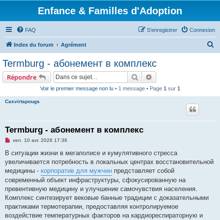
Enfance & Familles d'Adoption
FAQ
S’enregistrer
Connexion
R
Index du forum
Agrément
e
Termburg - абонемент в комплекс
c
Rechercher
Recherche avancée
Répondre
h
Voir le premier message non lu
• 1 message • Page
1
sur
1
e
Casvirtapougs
r
c
h
Termburg - абонемент в комплекс
e
M
ven. 10 avr. 2026 17:36
e
r
s
В ситуации жизни в мегаполисе и кумулятивного стресса
s
увеличивается потребность в локальных центрах восстановительной
a
g
медицины -
корпоратив для мужчин
представляет собой
e
современный объект инфраструктуры, сфокусированную на
n
o
превентивную медицину и улучшение самочувствия населения.
n
Комплекс синтезирует вековые банные традиции с доказательными
l
u
практиками термотерапии, предоставляя контролируемое
воздействие температурных факторов на кардиореспираторную и