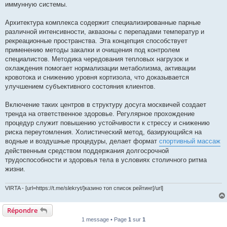
иммунную системы.
Архитектура комплекса содержит специализированные парные
различной интенсивности, аквазоны с перепадами температур и
рекреационные пространства. Эта концепция способствует
применению методы закалки и очищения под контролем
специалистов. Методика чередования тепловых нагрузок и
охлаждения помогает нормализации метаболизма, активации
кровотока и снижению уровня кортизола, что доказывается
улучшением субъективного состояния клиентов.
Включение таких центров в структуру досуга москвичей создает
тренда на ответственное здоровье. Регулярное прохождение
процедур служит повышению устойчивости к стрессу и снижению
риска переутомления. Холистический метод, базирующийся на
водные и воздушные процедуры, делает формат
спортивный массаж
действенным средством поддержания долгосрочной
трудоспособности и здоровья тела в условиях столичного ритма
жизни.
VIRTA - [url=https://t.me/slekryt/]казино топ список рейтинг[/url]
Répondre
1 message • Page
1
sur
1