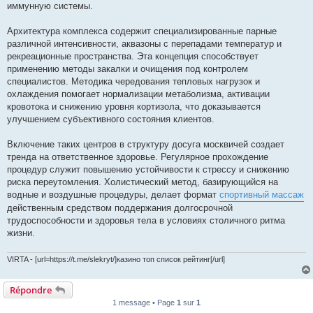
иммунную системы.
Архитектура комплекса содержит специализированные парные
различной интенсивности, аквазоны с перепадами температур и
рекреационные пространства. Эта концепция способствует
применению методы закалки и очищения под контролем
специалистов. Методика чередования тепловых нагрузок и
охлаждения помогает нормализации метаболизма, активации
кровотока и снижению уровня кортизола, что доказывается
улучшением субъективного состояния клиентов.
Включение таких центров в структуру досуга москвичей создает
тренда на ответственное здоровье. Регулярное прохождение
процедур служит повышению устойчивости к стрессу и снижению
риска переутомления. Холистический метод, базирующийся на
водные и воздушные процедуры, делает формат
спортивный массаж
действенным средством поддержания долгосрочной
трудоспособности и здоровья тела в условиях столичного ритма
жизни.
VIRTA - [url=https://t.me/slekryt/]казино топ список рейтинг[/url]
Répondre
1 message • Page
1
sur
1