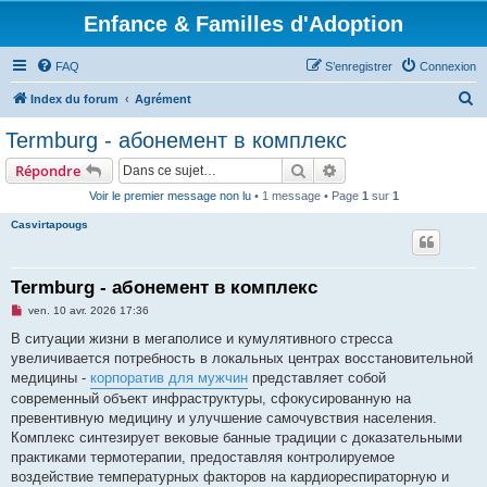
Enfance & Familles d'Adoption
FAQ
S’enregistrer
Connexion
R
Index du forum
Agrément
e
Termburg - абонемент в комплекс
c
Rechercher
Recherche avancée
Répondre
h
Voir le premier message non lu
• 1 message • Page
1
sur
1
e
Casvirtapougs
r
c
h
Termburg - абонемент в комплекс
e
M
ven. 10 avr. 2026 17:36
e
r
s
В ситуации жизни в мегаполисе и кумулятивного стресса
s
увеличивается потребность в локальных центрах восстановительной
a
g
медицины -
корпоратив для мужчин
представляет собой
e
современный объект инфраструктуры, сфокусированную на
n
o
превентивную медицину и улучшение самочувствия населения.
n
Комплекс синтезирует вековые банные традиции с доказательными
l
u
практиками термотерапии, предоставляя контролируемое
воздействие температурных факторов на кардиореспираторную и