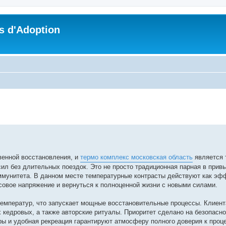
s d'Adoption
che avancée
венной восстановления, и
термо комплекс московская область
является 
ил без длительных поездок. Это не просто традиционная парная в прив
ммунитета. В данном месте температурные контрасты действуют как эф
совое напряжение и вернуться к полноценной жизни с новыми силами.
 температур, что запускает мощные восстановительные процессы. Клиен
 кедровых, а также авторские ритуалы. Приоритет сделано на безопасно
ы и удобная рекреация гарантируют атмосферу полного доверия к проце