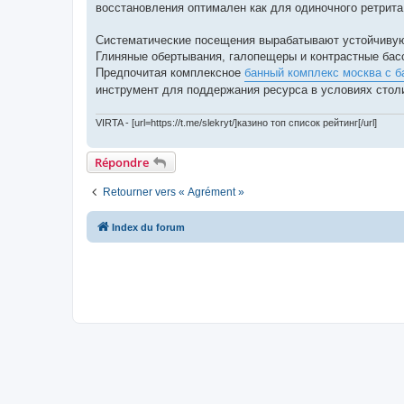
восстановления оптимален как для одиночного ретрита
Систематические посещения вырабатывают устойчивую 
Глиняные обертывания, галопещеры и контрастные бас
Предпочитая комплексное
банный комплекс москва с б
инструмент для поддержания ресурса в условиях стол
VIRTA - [url=https://t.me/slekryt/]казино топ список рейтинг[/url]
Répondre
Retourner vers « Agrément »
Index du forum