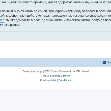
, так и для семейного времени, давая здоровую замену шумным развле
привычку ухаживать за собой, трансформируя уход за телом в осознан
сейны дополняют действие пара, направленные на омоложение кожи и по
асс
вы вкладываете в свое долгую жизнь и качество жизни, получая пр
ичного ритма.
Nou
Développé par
phpBB
® Forum Software © phpBB Limited
Traduit par
phpBB-fr.com
Confidentialité
|
Conditions