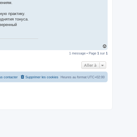
t
чениям.
e
r
C
ную практику.
a
днятия тонуса.
s
v
оверенный
i
r
t
a
p
o
H
u
a
g
1 message • Page
1
sur
1
u
s
t
Aller à
s contacter
Supprimer les cookies
Heures au format
UTC+02:00