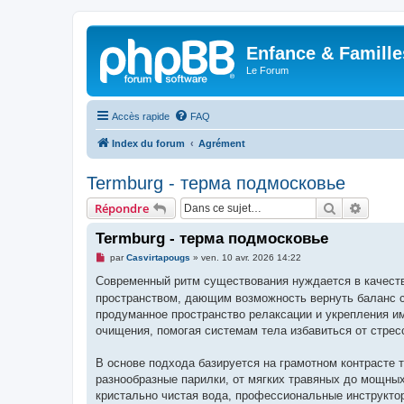
Enfance & Famille
Le Forum
Accès rapide
FAQ
Index du forum
Agrément
Termburg - терма подмосковье
Rechercher
Recher
Répondre
Termburg - терма подмосковье
M
par
Casvirtapougs
»
ven. 10 avr. 2026 14:22
e
s
Современный ритм существования нуждается в качест
s
пространством, дающим возможность вернуть баланс с
a
g
продуманное пространство релаксации и укрепления и
e
очищения, помогая системам тела избавиться от стрес
n
o
n
В основе подхода базируется на грамотном контрасте
l
u
разнообразные парилки, от мягких травяных до мощных
кристально чистая вода, профессиональные инструктор