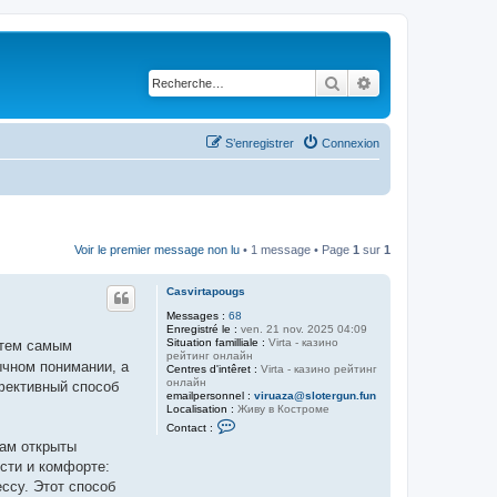
Rechercher
Recherche avancé
S’enregistrer
Connexion
Voir le premier message non lu
• 1 message • Page
1
sur
1
Casvirtapougs
Messages :
68
Enregistré le :
ven. 21 nov. 2025 04:09
Situation familliale :
Virta - казино
тем самым
рейтинг онлайн
ычном понимании, а
Centres d'intêret :
Virta - казино рейтинг
онлайн
фективный способ
emailpersonnel :
viruaza@slotergun.fun
Localisation :
Живу в Костроме
C
Contact :
o
там открыты
n
t
сти и комфорте:
a
ссу. Этот способ
c