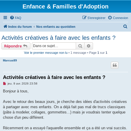
Enfance & Familles d'Adoption
FAQ
S’enregistrer
Connexion
R
Index du forum
Nos enfants au quotidien
e
Activités créatives à faire avec les enfants ?
c
Rechercher
Recherche avancée
Répondre
h
Voir le premier message non lu
• 1 message • Page
1
sur
1
e
Marcus89
r
c
h
Activités créatives à faire avec les enfants ?
e
M
jeu. 9 avr. 2026 23:58
e
r
s
Bonjour à tous,
s
a
g
Avec le retour des beaux jours, je cherche des idées d'activités créatives
e
à partager avec mes enfants. On a déjà fait pas mal de trucs classiques
n
o
(pâte à modeler, collages, gommettes...) mais je voudrais tenter quelque
n
chose d'un peu différent.
l
u
Récemment on a essayé l'aquarelle ensemble et ça a été un vrai succès.