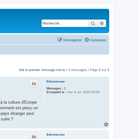
Rechercher
Recherche avancé
S’enregistrer
Connexion
Voir le premier message non lu
• 4 messages • Page
1
sur
1
Etienneroux
Messages :
3
Enregistré le :
mer. 8 avr. 2026 08:08
à la culture d'Europe
, comment est perçu un
n pays étranger peut
 suite ?
H
a
u
Etienneroux
t