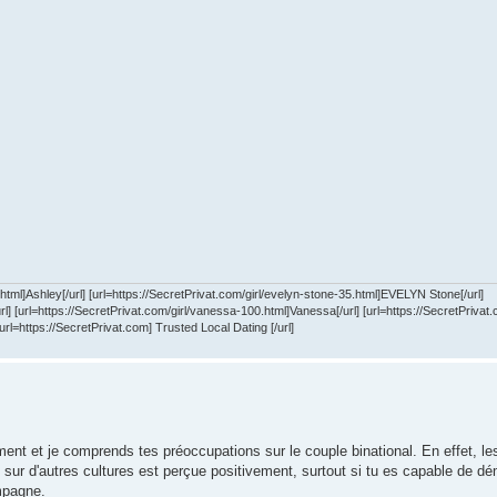
.html]Ashley[/url] [url=https://SecretPrivat.com/girl/evelyn-stone-35.html]EVELYN Stone[/url]
] [url=https://SecretPrivat.com/girl/vanessa-100.html]Vanessa[/url] [url=https://SecretPrivat.
rl=https://SecretPrivat.com] Trusted Local Dating [/url]
ent et je comprends tes préoccupations sur le couple binational. En effet, l
 sur d'autres cultures est perçue positivement, surtout si tu es capable de dé
mpagne.