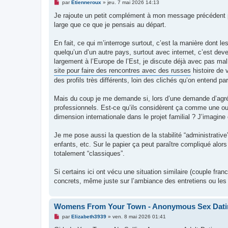
M
par
Etienneroux
»
jeu. 7 mai 2026 14:13
e
s
Je rajoute un petit complément à mon message précédent p
s
large que ce que je pensais au départ.
a
g
e
En fait, ce qui m’interroge surtout, c’est la manière dont l
n
o
quelqu’un d’un autre pays, surtout avec internet, c’est de
n
largement à l’Europe de l’Est, je discute déjà avec pas mal
l
u
site pour faire des rencontres avec des russes
histoire de
des profils très différents, loin des clichés qu’on entend par
Mais du coup je me demande si, lors d’une demande d’agrém
professionnels. Est-ce qu’ils considèrent ça comme une ouve
dimension internationale dans le projet familial ? J’imag
Je me pose aussi la question de la stabilité “administrative
enfants, etc. Sur le papier ça peut paraître compliqué alors
totalement “classiques”.
Si certains ici ont vécu une situation similaire (couple fran
concrets, même juste sur l’ambiance des entretiens ou les
Womens From Your Town - Anonymous Sex Dating
M
par
Elizabeth3939
»
ven. 8 mai 2026 01:41
e