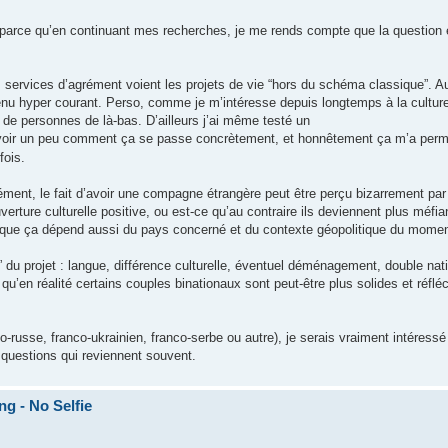
arce qu’en continuant mes recherches, je me rends compte que la question e
es services d’agrément voient les projets de vie “hors du schéma classique”. Au
venu hyper courant. Perso, comme je m’intéresse depuis longtemps à la culture
 de personnes de là-bas. D’ailleurs j’ai même testé un
 voir un peu comment ça se passe concrètement, et honnêtement ça m’a perm
fois.
ent, le fait d’avoir une compagne étrangère peut être perçu bizarrement par
rture culturelle positive, ou est-ce qu’au contraire ils deviennent plus méfian
ine que ça dépend aussi du pays concerné et du contexte géopolitique du mom
” du projet : langue, différence culturelle, éventuel déménagement, double nati
 qu’en réalité certains couples binationaux sont peut-être plus solides et réfl
co-russe, franco-ukrainien, franco-serbe ou autre), je serais vraiment intéressé
 questions qui reviennent souvent.
 - No Selfie