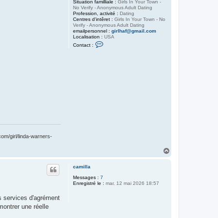
Situation familliale :
Girls In Your Town -
No Verify - Anonymous Adult Dating
Profession, activité :
Dating
Centres d'intêret :
Girls In Your Town - No
Verify - Anonymous Adult Dating
emailpersonnel :
girlhaf@gmail.com
Localisation :
USA
C
Contact :
o
n
t
a
c
t
e
r
E
l
i
z
a
b
e
t
com/girl/linda-warners-
h
3
H
9
a
3
u
9
camilla
t
Messages :
7
Enregistré le :
mar. 12 mai 2026 18:57
es services d'agrément
montrer une réelle