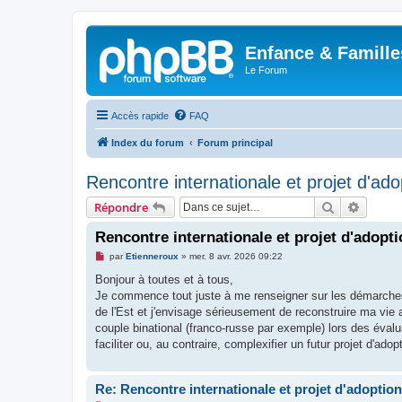
Enfance & Famille
Le Forum
Accès rapide
FAQ
Index du forum
Forum principal
Rencontre internationale et projet d'ado
Rechercher
Recher
Répondre
Rencontre internationale et projet d'adopt
M
par
Etienneroux
»
mer. 8 avr. 2026 09:22
e
s
Bonjour à toutes et à tous,
s
Je commence tout juste à me renseigner sur les démarches d
a
g
de l'Est et j'envisage sérieusement de reconstruire ma vie
e
couple binational (franco-russe par exemple) lors des évalu
n
o
faciliter ou, au contraire, complexifier un futur projet d'ado
n
l
u
Re: Rencontre internationale et projet d'adoption