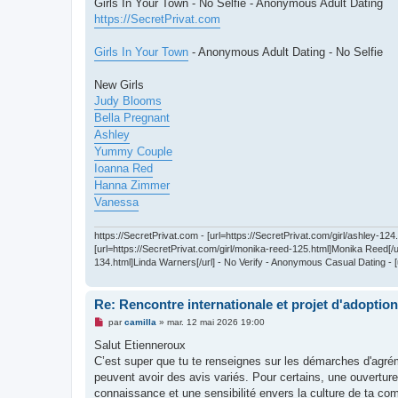
s
Girls In Your Town - No Selfie - Anonymous Adult Dating
s
https://SecretPrivat.com
a
g
e
Girls In Your Town
- Anonymous Adult Dating - No Selfie
n
o
n
New Girls
l
u
Judy Blooms
Bella Pregnant
Ashley
Yummy Couple
Ioanna Red
Hanna Zimmer
Vanessa
https://SecretPrivat.com - [url=https://SecretPrivat.com/girl/ashley-124
[url=https://SecretPrivat.com/girl/monika-reed-125.html]Monika Reed[/url
134.html]Linda Warners[/url] - No Verify - Anonymous Casual Dating - [u
Re: Rencontre internationale et projet d'adoption
M
par
camilla
»
mar. 12 mai 2026 19:00
e
s
Salut Etienneroux
s
C’est super que tu te renseignes sur les démarches d'agrém
a
g
peuvent avoir des avis variés. Pour certains, une ouverture
e
connaissance et une sensibilité envers la culture de ta co
n