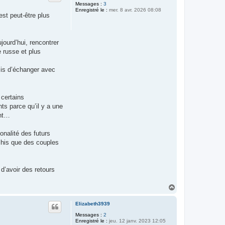
Messages :
3
Enregistré le :
mer. 8 avr. 2026 08:08
st peut-être plus
jourd’hui, rencontrer
 russe et plus
is d’échanger avec
 certains
ts parce qu’il y a une
ent…
onalité des futurs
échis que des couples
 d’avoir des retours
H
a
u
Elizabeth3939
t
Messages :
2
Enregistré le :
jeu. 12 janv. 2023 12:05