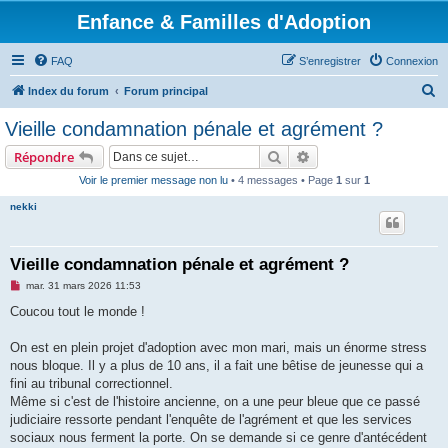
Enfance & Familles d'Adoption
FAQ
S’enregistrer
Connexion
R
Index du forum
Forum principal
e
Vieille condamnation pénale et agrément ?
c
Rechercher
Recherche avancée
Répondre
h
Voir le premier message non lu
• 4 messages • Page
1
sur
1
e
nekki
r
c
h
Vieille condamnation pénale et agrément ?
e
M
mar. 31 mars 2026 11:53
e
r
s
Coucou tout le monde !
s
a
g
On est en plein projet d'adoption avec mon mari, mais un énorme stress
e
nous bloque. Il y a plus de 10 ans, il a fait une bêtise de jeunesse qui a
n
o
fini au tribunal correctionnel.
n
Même si c'est de l'histoire ancienne, on a une peur bleue que ce passé
l
u
judiciaire ressorte pendant l'enquête de l'agrément et que les services
sociaux nous ferment la porte. On se demande si ce genre d'antécédent