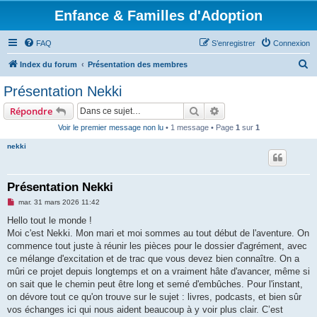
Enfance & Familles d'Adoption
FAQ
S’enregistrer
Connexion
R
Index du forum
Présentation des membres
e
Présentation Nekki
c
Rechercher
Recherche avancée
Répondre
h
Voir le premier message non lu
• 1 message • Page
1
sur
1
e
nekki
r
c
h
Présentation Nekki
e
M
mar. 31 mars 2026 11:42
e
r
s
Hello tout le monde !
s
Moi c'est Nekki. Mon mari et moi sommes au tout début de l'aventure. On
a
g
commence tout juste à réunir les pièces pour le dossier d'agrément, avec
e
ce mélange d'excitation et de trac que vous devez bien connaître. On a
n
o
mûri ce projet depuis longtemps et on a vraiment hâte d'avancer, même si
n
on sait que le chemin peut être long et semé d'embûches. Pour l'instant,
l
u
on dévore tout ce qu'on trouve sur le sujet : livres, podcasts, et bien sûr
vos échanges ici qui nous aident beaucoup à y voir plus clair. C’est