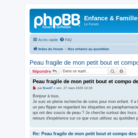
Enfance & Famille
Le Forum
Accès rapide
FAQ
Index du forum
Nos enfants au quotidien
Peau fragile de mon petit bout et comp
Rechercher
Recher
Répondre
Peau fragile de mon petit bout et compo d
M
par
Eve47
»
ven. 27 mars 2026 10:18
e
s
Bonjour à tous,
s
Je suis en pleine recherche de soins pour mon enfant. Il a 
a
g
un peu flipper en regardant les étiquettes en parapharmaci
e
qui ont des soucis de peau ? Je cherche surtout des truc
n
o
retours d'expérience sur ce que vous utilisez au quotidien po
n
l
u
Re: Peau fragile de mon petit bout et compo des