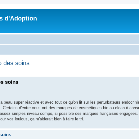
s d'Adoption
o des soins
che avancée
es soins
la peau super réactive et avec tout ce qu'on lit sur les perturbateurs endocri
e. Certains d'entre vous ont des marques de cosmétiques bio ou clean à conseil
s assez simples niveau compo, si possible des marques françaises engagées.
ur vos loulous, ça m'aiderait bien à faire le tri.
 soins