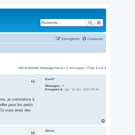
Rechercher
Recherche avancé
S’enregistrer
Connexion
Voir le premier message non lu
• 2 messages • Page
1
sur
1
Eve47
Messages :
2
Enregistré le :
jeu. 14 déc. 2023 09:40
niens, je commence à
ler pour les petits
 Si vous avez des
H
a
u
Alines
t