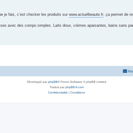
e je fais, c’est checker les produits sur
www.actuelbeaute.fr
, ça permet de re
çaises avec des compo simples. Laits doux, crèmes apaisantes, bains sans 
Nou
Développé par
phpBB
® Forum Software © phpBB Limited
Traduit par
phpBB-fr.com
Confidentialité
|
Conditions