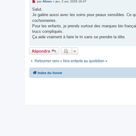
M
par
Alines
»
jeu. 2 avr. 2026 16:47
e
s
Salut,
s
Je galère aussi avec les soins pour peaux sensibles. Ce qu
a
g
cochonneries.
e
Pour les enfants, je prends surtout des marques bio fran
n
o
trucs compliqués.
n
Ça aide vraiment à faire le tri sans se prendre la tête.
l
u
Répondre
Retourner vers « Nos enfants au quotidien »
Index du forum