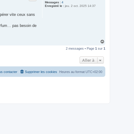
Messages :
4
Enregistré le :
jeu. 2 oct. 2025 14:37
pérer vite ceux sans
parfum… pas besoin de
H
a
2 messages • Page
1
sur
1
u
t
Aller à
s contacter
Supprimer les cookies
Heures au format
UTC+02:00