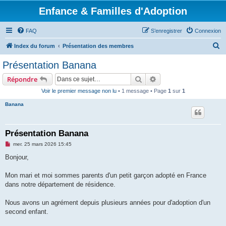
Enfance & Familles d'Adoption
FAQ
S’enregistrer
Connexion
R
Index du forum
Présentation des membres
e
Présentation Banana
c
Rechercher
Recherche avancée
Répondre
h
Voir le premier message non lu
• 1 message • Page
1
sur
1
e
Banana
r
c
h
Présentation Banana
e
M
mer. 25 mars 2026 15:45
e
r
s
Bonjour,
s
a
g
Mon mari et moi sommes parents d'un petit garçon adopté en France
e
dans notre département de résidence.
n
o
n
Nous avons un agrément depuis plusieurs années pour d'adoption d'un
l
u
second enfant.