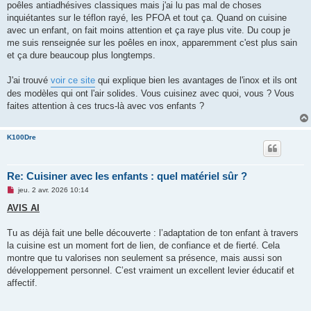
poêles antiadhésives classiques mais j'ai lu pas mal de choses
inquiétantes sur le téflon rayé, les PFOA et tout ça. Quand on cuisine
avec un enfant, on fait moins attention et ça raye plus vite. Du coup je
me suis renseignée sur les poêles en inox, apparemment c'est plus sain
et ça dure beaucoup plus longtemps.
J'ai trouvé
voir ce site
qui explique bien les avantages de l'inox et ils ont
des modèles qui ont l'air solides. Vous cuisinez avec quoi, vous ? Vous
faites attention à ces trucs-là avec vos enfants ?
K100Dre
Re: Cuisiner avec les enfants : quel matériel sûr ?
M
jeu. 2 avr. 2026 10:14
e
s
AVIS AI
s
a
g
Tu as déjà fait une belle découverte : l’adaptation de ton enfant à travers
e
la cuisine est un moment fort de lien, de confiance et de fierté. Cela
n
o
montre que tu valorises non seulement sa présence, mais aussi son
n
développement personnel. C’est vraiment un excellent levier éducatif et
l
u
affectif.