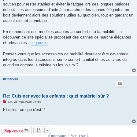
soutien pour rester stables et éviter la fatigue lors des longues périodes
debout. Les accessoires d’aide à la marche et les cannes élégantes en
bois deviennent alors des solutions utiles au quotidien, tout en gardant un
aspect discret et vintage.
En recherchant des modèles adaptés au confort et à la mobilité, j’ai
découvert ce site spécialisé proposant des cannes de marche élégantes
et artisanales :
cliquez ici
.
Pensez-vous que les accessoires de mobilité devraient être davantage
intégrés dans les discussions sur le confort familial et les activités du
quotidien comme la cuisine ou les loisirs ?
bembryss
Re: Cuisiner avec les enfants : quel matériel sûr ?
M
lun. 25 mai 2026 07:54
e
s
Et qu'est-ce que c'est ?
s
a
g
e
n
Répondre
o
n
5 messages • Page
1
sur
1