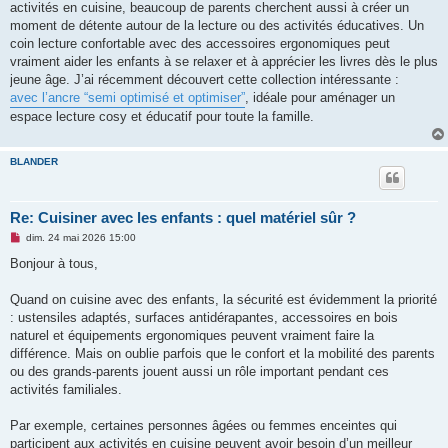
activités en cuisine, beaucoup de parents cherchent aussi à créer un
l
u
moment de détente autour de la lecture ou des activités éducatives. Un
coin lecture confortable avec des accessoires ergonomiques peut
vraiment aider les enfants à se relaxer et à apprécier les livres dès le plus
jeune âge. J’ai récemment découvert cette collection intéressante :
avec l’ancre “semi optimisé et optimiser”
, idéale pour aménager un
espace lecture cosy et éducatif pour toute la famille.
BLANDER
Re: Cuisiner avec les enfants : quel matériel sûr ?
M
dim. 24 mai 2026 15:00
e
s
Bonjour à tous,
s
a
g
Quand on cuisine avec des enfants, la sécurité est évidemment la priorité
e
: ustensiles adaptés, surfaces antidérapantes, accessoires en bois
n
o
naturel et équipements ergonomiques peuvent vraiment faire la
n
différence. Mais on oublie parfois que le confort et la mobilité des parents
l
u
ou des grands-parents jouent aussi un rôle important pendant ces
activités familiales.
Par exemple, certaines personnes âgées ou femmes enceintes qui
participent aux activités en cuisine peuvent avoir besoin d’un meilleur