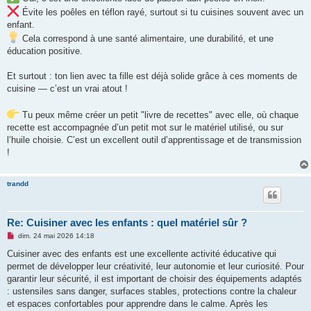
Évite les poêles en téflon rayé, surtout si tu cuisines souvent avec un
enfant.
Cela correspond à une santé alimentaire, une durabilité, et une
éducation positive.
Et surtout : ton lien avec ta fille est déjà solide grâce à ces moments de
cuisine — c’est un vrai atout !
Tu peux même créer un petit "livre de recettes" avec elle, où chaque
recette est accompagnée d’un petit mot sur le matériel utilisé, ou sur
l’huile choisie. C’est un excellent outil d’apprentissage et de transmission
!
trandd
Re: Cuisiner avec les enfants : quel matériel sûr ?
M
dim. 24 mai 2026 14:18
e
s
Cuisiner avec des enfants est une excellente activité éducative qui
s
permet de développer leur créativité, leur autonomie et leur curiosité. Pour
a
g
garantir leur sécurité, il est important de choisir des équipements adaptés
e
: ustensiles sans danger, surfaces stables, protections contre la chaleur
n
o
et espaces confortables pour apprendre dans le calme. Après les
n