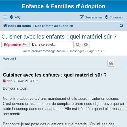
Enfance & Familles d'Adoption
FAQ
S’enregistrer
Connexion
R
Index du forum
Nos enfants au quotidien
e
Cuisiner avec les enfants : quel matériel sûr ?
c
Rechercher
Recherche avancée
Répondre
h
Voir le premier message non lu
• 5 messages • Page
1
sur
1
e
Marcus89
r
c
h
Cuisiner avec les enfants : quel matériel sûr ?
e
M
ven. 20 mars 2026 18:10
e
r
s
Bonjour à tous,
s
a
g
Notre fille adoptive a 7 ans maintenant et elle adore m'aider en cuisine.
e
C'est devenu un vrai moment de complicité entre nous et je trouve que ça
n
o
l'aide beaucoup dans son adaptation. Elle est très fière quand elle réussit
n
une recette.
l
u
Par contre je me pose des questions sur le matériel. On utilisait des