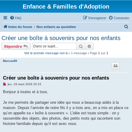
Enfance & Familles d'Adoption
FAQ
S’enregistrer
Connexion
R
Index du forum
Nos enfants au quotidien
e
Créer une boîte à souvenirs pour nos enfants
c
Rechercher
Recherche avancée
Répondre
h
Voir le premier message non lu
• 1 message • Page
1
sur
1
e
Marcus89
r
c
h
Créer une boîte à souvenirs pour nos enfants
e
M
jeu. 19 mars 2026 20:15
e
r
s
Bonjour à toutes et à tous,
s
a
g
Je me permets de partager une idée qui nous a beaucoup aidés à la
e
maison. Depuis l’arrivée de notre fils il y a trois ans, on a mis en place ce
n
o
qu’on appelle sa « boîte à souvenirs ». L’idée est toute simple : on y
n
rassemble des objets, des photos, des petits mots qui racontent son
l
u
histoire familiale depuis qu’il est avec nous.