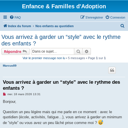
Enfance & Familles d'Adoption
FAQ
S’enregistrer
Connexion
R
Index du forum
Nos enfants au quotidien
e
Vous arrivez à garder un “style” avec le rythme
c
des enfants ?
h
Rechercher
Recherche avancée
Répondre
e
Voir le premier message non lu
• 5 messages • Page
1
sur
1
r
Marcus89
c
h
e
Vous arrivez à garder un “style” avec le rythme des
enfants ?
r
M
mer. 18 mars 2026 13:31
e
s
Bonjour,
s
a
g
Question un peu légère mais qui me parle en ce moment : avec le
e
quotidien (école, activités, fatigue…), vous arrivez à garder un minimum
n
o
de “style” ou vous avez un peu lâché prise comme moi ?
n