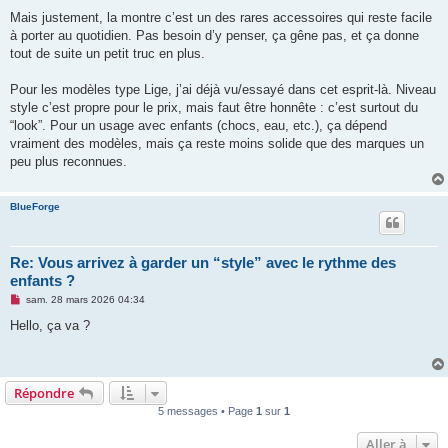
e
Mais justement, la montre c’est un des rares accessoires qui reste facile
n
o
à porter au quotidien. Pas besoin d’y penser, ça gêne pas, et ça donne
n
tout de suite un petit truc en plus.
l
u
Pour les modèles type Lige, j’ai déjà vu/essayé dans cet esprit-là. Niveau
style c’est propre pour le prix, mais faut être honnête : c’est surtout du
“look”. Pour un usage avec enfants (chocs, eau, etc.), ça dépend
vraiment des modèles, mais ça reste moins solide que des marques un
peu plus reconnues.
BlueForge
Re: Vous arrivez à garder un “style” avec le rythme des
enfants ?
M
sam. 28 mars 2026 04:34
e
s
Hello, ça va ?
s
a
g
e
n
Répondre
o
n
5 messages • Page
1
sur
1
l
u
Aller à