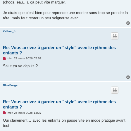
(chocs, eau…), ça peut vite marquer.
Je dirais que c’est bien pour reprendre une montre sans trop se prendre la
tête, mais faut rester un peu soigneuse avec.
Zelkor_5
Re: Vous arrivez à garder un “style” avec le rythme des
enfants ?
M
dim. 22 mars 2026 05:02
e
s
Salut ça va depuis ?
s
a
g
e
n
BlueForge
o
n
l
u
Re: Vous arrivez à garder un “style” avec le rythme des
enfants ?
M
mer. 25 mars 2026 14:37
e
s
Oui clairement… avec les enfants on passe vite en mode pratique avant
s
tout
a
g