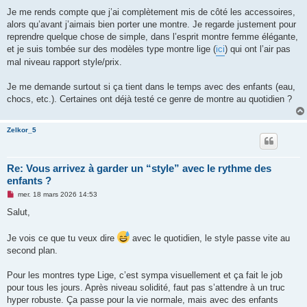
l
u
Je me rends compte que j’ai complètement mis de côté les accessoires,
alors qu’avant j’aimais bien porter une montre. Je regarde justement pour
reprendre quelque chose de simple, dans l’esprit montre femme élégante,
et je suis tombée sur des modèles type montre lige (
ici
) qui ont l’air pas
mal niveau rapport style/prix.
Je me demande surtout si ça tient dans le temps avec des enfants (eau,
chocs, etc.). Certaines ont déjà testé ce genre de montre au quotidien ?
Zelkor_5
Re: Vous arrivez à garder un “style” avec le rythme des
enfants ?
M
mer. 18 mars 2026 14:53
e
s
Salut,
s
a
g
Je vois ce que tu veux dire
avec le quotidien, le style passe vite au
e
second plan.
n
o
n
Pour les montres type Lige, c’est sympa visuellement et ça fait le job
l
u
pour tous les jours. Après niveau solidité, faut pas s’attendre à un truc
hyper robuste. Ça passe pour la vie normale, mais avec des enfants