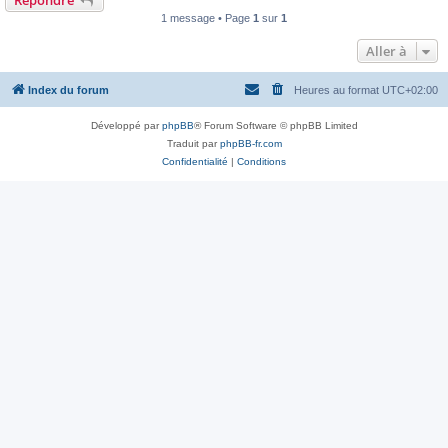
Répondre
1 message • Page
1
sur
1
Aller à
Index du forum
Heures au format
UTC+02:00
Développé par
phpBB
® Forum Software © phpBB Limited
Traduit par
phpBB-fr.com
Confidentialité
|
Conditions