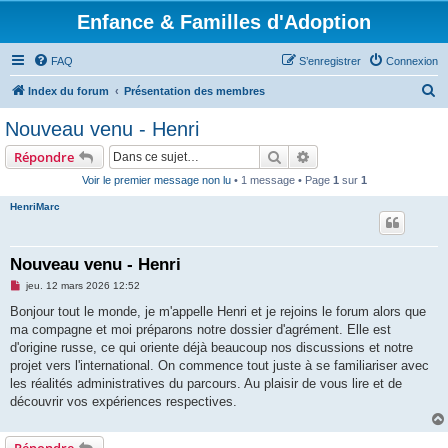
Enfance & Familles d'Adoption
FAQ
S’enregistrer
Connexion
R
Index du forum
Présentation des membres
e
Nouveau venu - Henri
c
Rechercher
Recherche avancée
Répondre
h
Voir le premier message non lu
• 1 message • Page
1
sur
1
e
HenriMarc
r
c
h
Nouveau venu - Henri
e
M
jeu. 12 mars 2026 12:52
e
r
s
Bonjour tout le monde, je m'appelle Henri et je rejoins le forum alors que
s
ma compagne et moi préparons notre dossier d'agrément. Elle est
a
g
d'origine russe, ce qui oriente déjà beaucoup nos discussions et notre
e
projet vers l'international. On commence tout juste à se familiariser avec
n
o
les réalités administratives du parcours. Au plaisir de vous lire et de
n
découvrir vos expériences respectives.
l
u