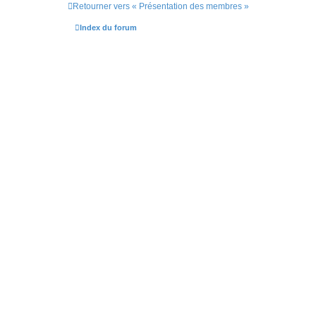
Retourner vers « Présentation des membres »
o
n
Index du forum
l
u