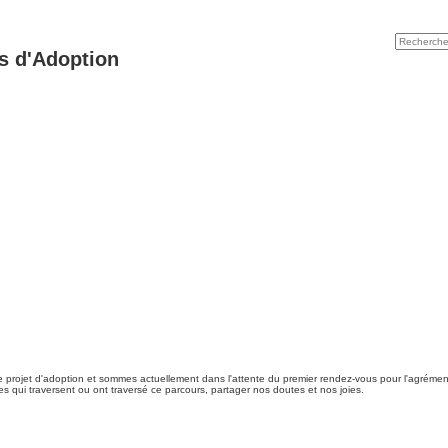
s d'Adoption
e projet d'adoption et sommes actuellement dans l'attente du premier rendez-vous pour l'agrément
qui traversent ou ont traversé ce parcours, partager nos doutes et nos joies.