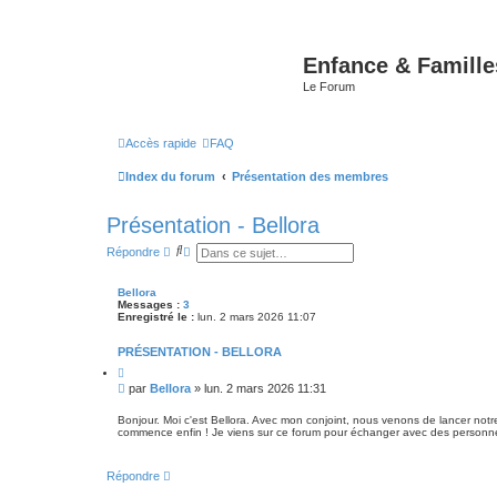
Enfance & Famille
Le Forum
Accès rapide
FAQ
Index du forum
Présentation des membres
Présentation - Bellora
R
R
Répondre
e
e
c
c
h
h
Bellora
e
e
Messages :
3
r
r
Enregistré le :
lun. 2 mars 2026 11:07
c
c
h
h
PRÉSENTATION - BELLORA
e
e
r
a
C
v
i
M
par
Bellora
»
lun. 2 mars 2026 11:31
t
a
e
e
n
s
r
Bonjour. Moi c'est Bellora. Avec mon conjoint, nous venons de lancer notr
c
commence enfin ! Je viens sur ce forum pour échanger avec des personnes 
s
é
e
a
g
Répondre
e
n