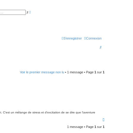
R
R
e
e
c
c
h
h
e
e
r
r
c
c
h
h
e
S’enregistrer
Connexion
e
a
r
v
R
a
n
e
c
é
e
c
h
Voir le premier message non lu
• 1 message • Page
1
sur
1
e
r
c
h
e
r
. C'est un mélange de stress et d'excitation de se dire que l'aventure
H
a
1 message • Page
1
sur
1
u
t