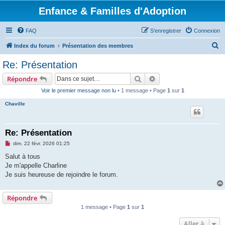
Enfance & Familles d'Adoption
FAQ
S’enregistrer
Connexion
R
Index du forum
Présentation des membres
e
Re: Présentation
c
Rechercher
Recherche avancée
Répondre
h
Voir le premier message non lu
• 1 message • Page
1
sur
1
e
Chaville
r
c
h
Re: Présentation
e
M
dim. 22 févr. 2026 01:25
e
r
s
Salut à tous
s
Je m'appelle Charline
a
g
Je suis heureuse de rejoindre le forum.
e
n
o
Répondre
n
l
1 message • Page
1
sur
1
u
Aller à