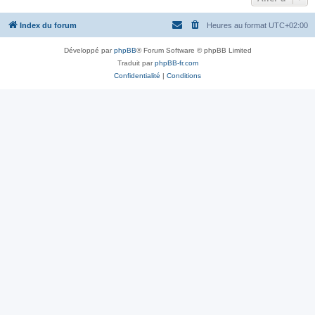
Index du forum
Heures au format
UTC+02:00
Développé par
phpBB
® Forum Software © phpBB Limited
Traduit par
phpBB-fr.com
Confidentialité
|
Conditions