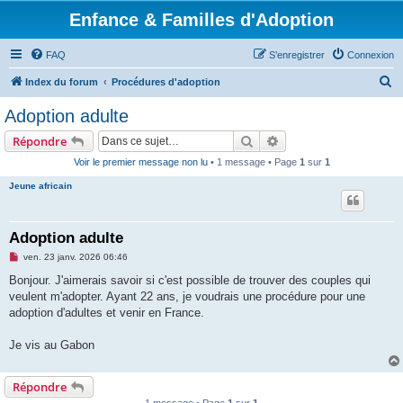
Enfance & Familles d'Adoption
FAQ
S’enregistrer
Connexion
R
Index du forum
Procédures d'adoption
e
Adoption adulte
c
Rechercher
Recherche avancée
Répondre
h
Voir le premier message non lu
• 1 message • Page
1
sur
1
e
Jeune africain
r
c
h
Adoption adulte
e
M
ven. 23 janv. 2026 06:46
e
r
s
Bonjour. J'aimerais savoir si c'est possible de trouver des couples qui
s
veulent m'adopter. Ayant 22 ans, je voudrais une procédure pour une
a
g
adoption d'adultes et venir en France.
e
n
o
Je vis au Gabon
n
l
u
Répondre