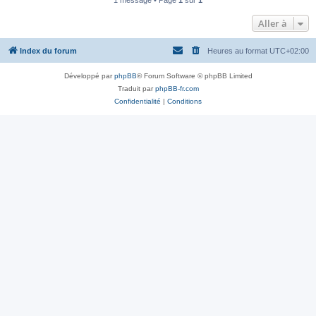
1 message • Page
1
sur
1
Aller à
Index du forum
Heures au format
UTC+02:00
Développé par
phpBB
® Forum Software © phpBB Limited
Traduit par
phpBB-fr.com
Confidentialité
|
Conditions