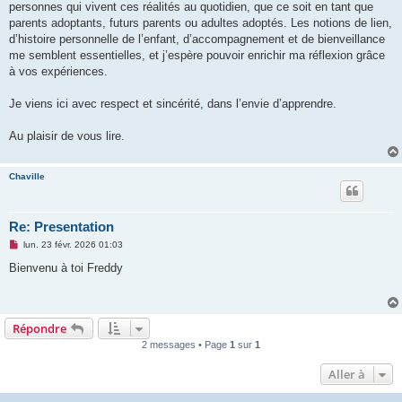
personnes qui vivent ces réalités au quotidien, que ce soit en tant que
parents adoptants, futurs parents ou adultes adoptés. Les notions de lien,
d’histoire personnelle de l’enfant, d’accompagnement et de bienveillance
me semblent essentielles, et j’espère pouvoir enrichir ma réflexion grâce
à vos expériences.
Je viens ici avec respect et sincérité, dans l’envie d’apprendre.
Au plaisir de vous lire.
Chaville
Re: Presentation
M
lun. 23 févr. 2026 01:03
e
s
Bienvenu à toi Freddy
s
a
g
e
n
Répondre
o
n
2 messages • Page
1
sur
1
l
u
Aller à