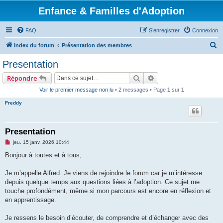
Enfance & Familles d'Adoption
FAQ
S’enregistrer
Connexion
R
Index du forum
Présentation des membres
e
Presentation
c
Rechercher
Recherche avancée
Répondre
h
Voir le premier message non lu
• 2 messages • Page
1
sur
1
e
Freddy
r
c
h
Presentation
e
M
jeu. 15 janv. 2026 10:44
e
r
s
Bonjour à toutes et à tous,
s
a
g
Je m’appelle Alfred. Je viens de rejoindre le forum car je m’intéresse
e
depuis quelque temps aux questions liées à l’adoption. Ce sujet me
n
o
touche profondément, même si mon parcours est encore en réflexion et
n
en apprentissage.
l
u
Je ressens le besoin d’écouter, de comprendre et d’échanger avec des