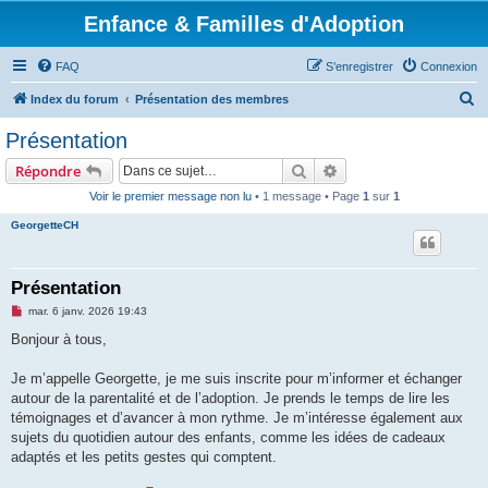
Enfance & Familles d'Adoption
FAQ
S’enregistrer
Connexion
R
Index du forum
Présentation des membres
e
Présentation
c
Rechercher
Recherche avancée
Répondre
h
Voir le premier message non lu
• 1 message • Page
1
sur
1
e
GeorgetteCH
r
c
h
Présentation
e
M
mar. 6 janv. 2026 19:43
e
r
s
Bonjour à tous,
s
a
g
Je m’appelle Georgette, je me suis inscrite pour m’informer et échanger
e
autour de la parentalité et de l’adoption. Je prends le temps de lire les
n
o
témoignages et d’avancer à mon rythme. Je m’intéresse également aux
n
sujets du quotidien autour des enfants, comme les idées de cadeaux
l
u
adaptés et les petits gestes qui comptent.