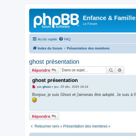
Enfance & Famille
Le Forum
Accès rapide
FAQ
Index du forum
Présentation des membres
ghost présentation
Rechercher
Recher
Répondre
ghost présentation
M
par
ghost
»
jeu. 25 déc. 2025 18:24
e
s
Bonjour, je suis Ghost et j'aimerais être adopté. Je suis à l
s
a
g
e
n
Répondre
o
n
l
Retourner vers « Présentation des membres »
u