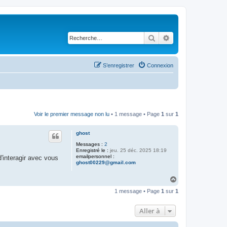
Rechercher
Recherche avancé
S’enregistrer
Connexion
Voir le premier message non lu
• 1 message • Page
1
sur
1
ghost
Messages :
2
Enregistré le :
jeu. 25 déc. 2025 18:19
emailpersonnel :
d'interagir avec vous
ghost00229@gmail.com
H
a
1 message • Page
1
sur
1
u
t
Aller à