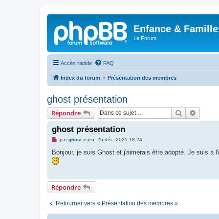
Enfance & Famille
Le Forum
Accès rapide
FAQ
Index du forum
Présentation des membres
ghost présentation
Rechercher
Recher
Répondre
ghost présentation
M
par
ghost
»
jeu. 25 déc. 2025 18:24
e
s
Bonjour, je suis Ghost et j'aimerais être adopté. Je suis à l
s
a
g
e
n
Répondre
o
n
l
Retourner vers « Présentation des membres »
u