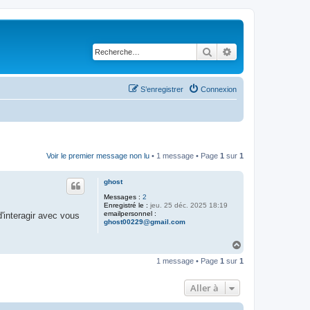
Rechercher
Recherche avancé
S’enregistrer
Connexion
Voir le premier message non lu
• 1 message • Page
1
sur
1
ghost
Messages :
2
Enregistré le :
jeu. 25 déc. 2025 18:19
emailpersonnel :
d'interagir avec vous
ghost00229@gmail.com
H
a
1 message • Page
1
sur
1
u
t
Aller à