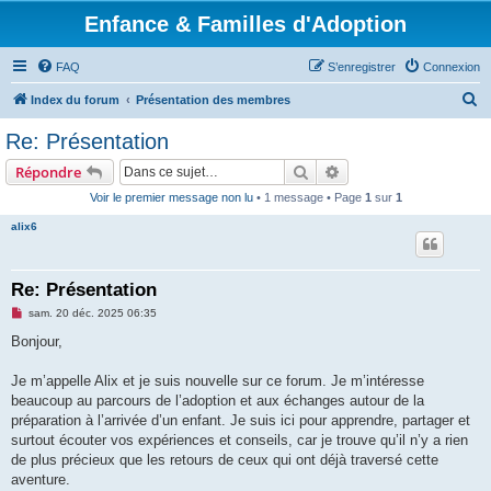
Enfance & Familles d'Adoption
FAQ
S’enregistrer
Connexion
R
Index du forum
Présentation des membres
e
Re: Présentation
c
Rechercher
Recherche avancée
Répondre
h
Voir le premier message non lu
• 1 message • Page
1
sur
1
e
alix6
r
c
h
Re: Présentation
e
M
sam. 20 déc. 2025 06:35
e
r
s
Bonjour,
s
a
g
Je m’appelle Alix et je suis nouvelle sur ce forum. Je m’intéresse
e
beaucoup au parcours de l’adoption et aux échanges autour de la
n
o
préparation à l’arrivée d’un enfant. Je suis ici pour apprendre, partager et
n
surtout écouter vos expériences et conseils, car je trouve qu’il n’y a rien
l
u
de plus précieux que les retours de ceux qui ont déjà traversé cette
aventure.