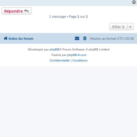
Répondre
1 message • Page
1
sur
1
Aller à
Index du forum
Heures au format
UTC+02:00
Développé par
phpBB
® Forum Software © phpBB Limited
Traduit par
phpBB-fr.com
Confidentialité
|
Conditions