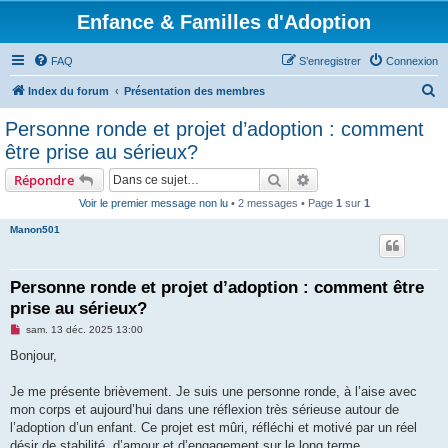
Enfance & Familles d'Adoption
FAQ
S’enregistrer
Connexion
R
Index du forum
Présentation des membres
e
Personne ronde et projet d’adoption : comment
c
être prise au sérieux?
h
Rechercher
Recherche avancée
Répondre
e
Voir le premier message non lu
• 2 messages • Page
1
sur
1
r
Manon501
c
h
e
Personne ronde et projet d’adoption : comment être
prise au sérieux?
r
M
sam. 13 déc. 2025 13:00
e
s
Bonjour,
s
a
g
Je me présente brièvement. Je suis une personne ronde, à l’aise avec
e
mon corps et aujourd’hui dans une réflexion très sérieuse autour de
n
o
l’adoption d’un enfant. Ce projet est mûri, réfléchi et motivé par un réel
n
désir de stabilité, d’amour et d’engagement sur le long terme.