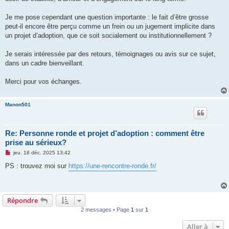
l
u
Je me pose cependant une question importante : le fait d’être grosse
peut-il encore être perçu comme un frein ou un jugement implicite dans
un projet d’adoption, que ce soit socialement ou institutionnellement ?
Je serais intéressée par des retours, témoignages ou avis sur ce sujet,
dans un cadre bienveillant.
Merci pour vos échanges.
Manon501
Re: Personne ronde et projet d’adoption : comment être
prise au sérieux?
M
jeu. 18 déc. 2025 13:42
e
s
PS : trouvez moi sur
https://une-rencontre-ronde.fr/
s
a
g
e
n
Répondre
o
n
2 messages • Page
1
sur
1
l
u
Aller à