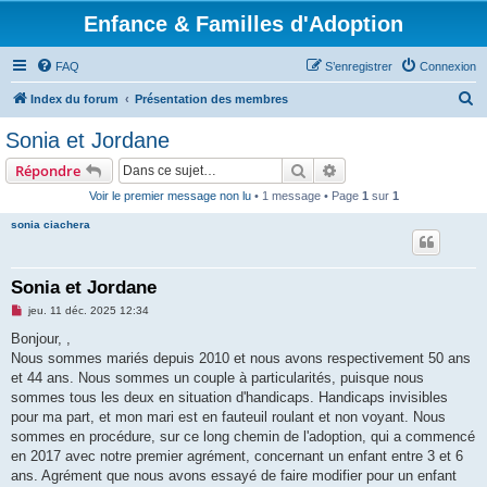
Enfance & Familles d'Adoption
FAQ
S’enregistrer
Connexion
R
Index du forum
Présentation des membres
e
Sonia et Jordane
c
Rechercher
Recherche avancée
Répondre
h
Voir le premier message non lu
• 1 message • Page
1
sur
1
e
sonia ciachera
r
c
h
Sonia et Jordane
e
M
jeu. 11 déc. 2025 12:34
e
r
s
Bonjour, ,
s
Nous sommes mariés depuis 2010 et nous avons respectivement 50 ans
a
g
et 44 ans. Nous sommes un couple à particularités, puisque nous
e
sommes tous les deux en situation d'handicaps. Handicaps invisibles
n
o
pour ma part, et mon mari est en fauteuil roulant et non voyant. Nous
n
sommes en procédure, sur ce long chemin de l'adoption, qui a commencé
l
u
en 2017 avec notre premier agrément, concernant un enfant entre 3 et 6
ans. Agrément que nous avons essayé de faire modifier pour un enfant