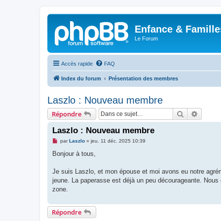
Enfance & Famille
Le Forum
Accès rapide
FAQ
Index du forum
Présentation des membres
Laszlo : Nouveau membre
Rechercher
Recher
Répondre
Laszlo : Nouveau membre
M
par
Laszlo
»
jeu. 11 déc. 2025 10:39
e
s
Bonjour à tous,
s
a
g
Je suis Laszlo, et mon épouse et moi avons eu notre agréme
e
jeune. La paperasse est déjà un peu décourageante. Nous ch
n
o
zone.
n
l
u
Répondre