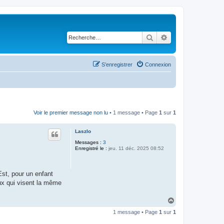
Rechercher
Recherche avancé
S’enregistrer
Connexion
Voir le premier message non lu
• 1 message • Page
1
sur
1
Laszlo
Messages :
3
Enregistré le :
jeu. 11 déc. 2025 08:52
Est, pour un enfant
eux qui visent la même
H
a
1 message • Page
1
sur
1
u
t