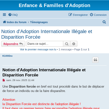
Enfance & Familles d'Adoption
FAQ
S’enregistrer
Connexion
R
Index du forum
Témoignages
e
Notion d'Adoption Internationale Illégale et
c
Disparition Forcée
h
Rechercher
Recherche avancée
Répondre
e
Voir le premier message non lu
• 1 message • Page
1
sur
1
r
K100Dre
c
h
e
Notion d'Adoption Internationale Illégale et
Disparition Forcée
r
M
sam. 29 nov. 2025 11:44
e
s
Une
Disparition forcée
en bref est tout procédé dans le but de déplacer
s
de force un individu ou de la faire disparaître.
a
g
e
Attention
n
o
la Disparition Forcée est distincte de l'adoption illégale !
n
Il faut dans un premier temps faire reconnaître l'adoption illégale pour