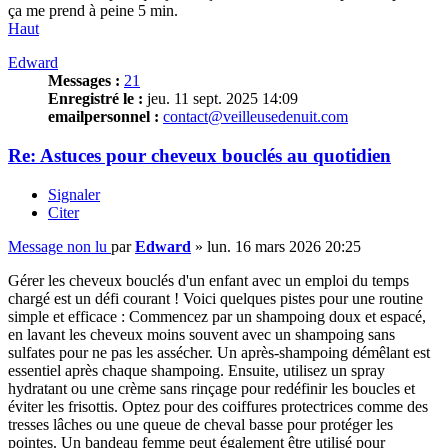
ça me prend à peine 5 min.
Haut
Edward
Messages :
21
Enregistré le :
jeu. 11 sept. 2025 14:09
emailpersonnel :
contact@veilleusedenuit.com
Re: Astuces pour cheveux bouclés au quotidien
Signaler
Citer
Message non lu
par
Edward
»
lun. 16 mars 2026 20:25
Gérer les cheveux bouclés d'un enfant avec un emploi du temps
chargé est un défi courant ! Voici quelques pistes pour une routine
simple et efficace : Commencez par un shampoing doux et espacé,
en lavant les cheveux moins souvent avec un shampoing sans
sulfates pour ne pas les assécher. Un après-shampoing démêlant est
essentiel après chaque shampoing. Ensuite, utilisez un spray
hydratant ou une crème sans rinçage pour redéfinir les boucles et
éviter les frisottis. Optez pour des coiffures protectrices comme des
tresses lâches ou une queue de cheval basse pour protéger les
pointes. Un
bandeau femme
peut également être utilisé pour