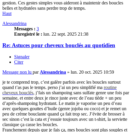
gestion. Ces gestes simples vous aideront à maintenir des boucles
belles et hydratées sans perdre trop de temps.
Haut
Alessandrina
Messages :
3
Enregistré le :
lun. 22 sept. 2025 21:38
Re: Astuces pour cheveux bouclés au quotidien
Signaler
Citer
Message non lu
par
Alessandrina
»
lun. 20 oct. 2025 10:59
je te comprend trop, c’est galère parfois avec les boucles surtout
quand t’as pas le temps. perso j’ai un peu simplifié ma
routine
cheveux bouclés
, j’fais un shampoing sans sulfate genre une fois par
semaine, et entre deux je rince juste avec de l’eau tiède + un peu
d’après-shampoing hydratant. Le matin je vaporise un peu d’eau
avec quelques gouttes d’huile (genre jojoba ou coco) et je remet un
peu de crème bouclante quand ça fait trop sec. J’évite de brosser à
sec sinon c’est la cata et j’essuie toujours avec un t-shirt, la serviette
classique ça casse les boucles.
Franchement depuis que je fais ça, mes boucles sont plus souples et