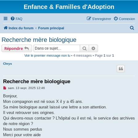
Enfance & Familles d'Adoption
FAQ
S’enregistrer
Connexion
R
Index du forum
Forum principal
e
Recherche mère biologique
c
Rechercher
Recherche avancée
Répondre
h
Voir le premier message non lu
• 4 messages • Page
1
sur
1
e
Chrys
r
c
h
Recherche mère biologique
e
M
sam. 13 sept. 2025 12:46
e
r
s
Bonjour,
s
Mon compagnon est né sous X il y a 45 ans.
a
g
Sa mère biologique aurait laissé une lettre a son attention.
e
Il veut retrouver ses origines.
n
o
Qui devons-nous contacter ? L'hôpital ou il est né, le service des archives
n
de notre région ?
l
u
Nous sommes perdus
Merci pour votre aide