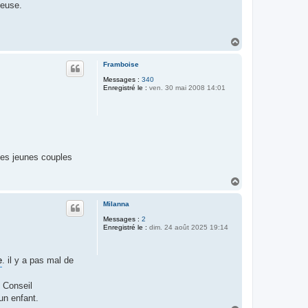
neuse.
H
a
u
Framboise
t
Messages :
340
Enregistré le :
ven. 30 mai 2008 14:01
les jeunes couples
H
a
u
Milanna
t
Messages :
2
Enregistré le :
dim. 24 août 2025 19:14
e
. il y a pas mal de
e Conseil
un enfant.