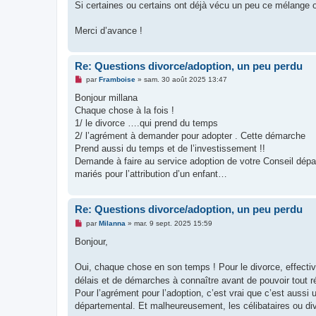
Si certaines ou certains ont déjà vécu un peu ce mélange 
Merci d’avance !
Re: Questions divorce/adoption, un peu perdu
M
par
Framboise
»
sam. 30 août 2025 13:47
e
s
Bonjour millana
s
Chaque chose à la fois !
a
g
1/ le divorce ….qui prend du temps
e
2/ l’agrément à demander pour adopter . Cette démarche
n
o
Prend aussi du temps et de l’investissement !!
n
Demande à faire au service adoption de votre Conseil dép
l
u
mariés pour l’attribution d’un enfant…
Re: Questions divorce/adoption, un peu perdu
M
par
Milanna
»
mar. 9 sept. 2025 15:59
e
s
Bonjour,
s
a
g
Oui, chaque chose en son temps ! Pour le divorce, effecti
e
délais et de démarches à connaître avant de pouvoir tout ré
n
o
Pour l’agrément pour l’adoption, c’est vrai que c’est aussi
n
départemental. Et malheureusement, les célibataires ou div
l
u