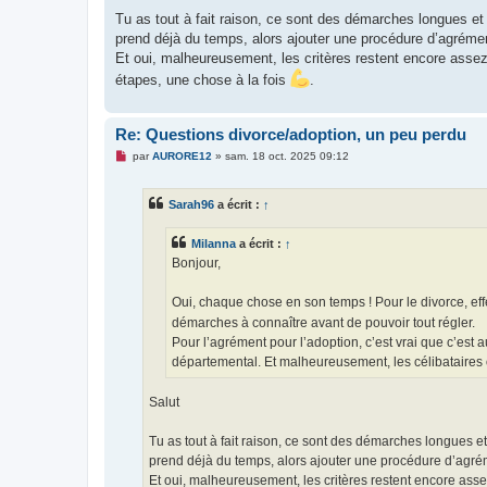
Tu as tout à fait raison, ce sont des démarches longues et
prend déjà du temps, alors ajouter une procédure d’agrément
Et oui, malheureusement, les critères restent encore asse
étapes, une chose à la fois
.
Re: Questions divorce/adoption, un peu perdu
M
par
AURORE12
»
sam. 18 oct. 2025 09:12
e
s
s
Sarah96
a écrit :
↑
a
g
e
Milanna
a écrit :
↑
n
o
Bonjour,
n
l
u
Oui, chaque chose en son temps ! Pour le divorce, eff
démarches à connaître avant de pouvoir tout régler.
Pour l’agrément pour l’adoption, c’est vrai que c’est
départemental. Et malheureusement, les célibataires 
Salut
Tu as tout à fait raison, ce sont des démarches longues 
prend déjà du temps, alors ajouter une procédure d’agréme
Et oui, malheureusement, les critères restent encore ass