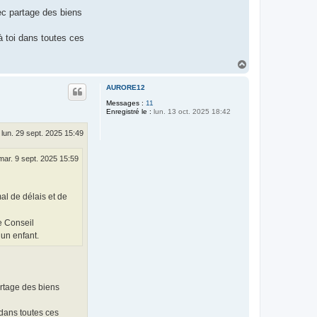
ec partage des biens
à toi dans toutes ces
H
a
u
AURORE12
t
Messages :
11
Enregistré le :
lun. 13 oct. 2025 18:42
lun. 29 sept. 2025 15:49
mar. 9 sept. 2025 15:59
mal de délais et de
e Conseil
un enfant.
artage des biens
 dans toutes ces