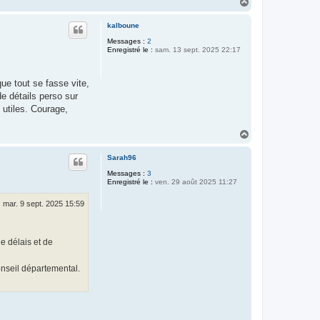
H
a
u
kalboune
t
Messages :
2
Enregistré le :
sam. 13 sept. 2025 22:17
ue tout se fasse vite,
e détails perso sur
 utiles. Courage,
H
a
u
Sarah96
t
Messages :
3
Enregistré le :
ven. 29 août 2025 11:27
mar. 9 sept. 2025 15:59
de délais et de
onseil départemental.