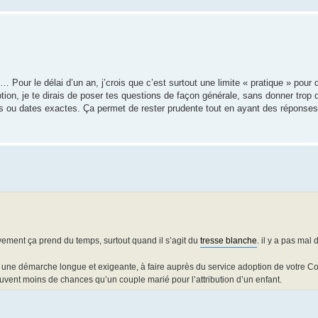
ur le délai d’un an, j’crois que c’est surtout une limite « pratique » pour q
ion, je te dirais de poser tes questions de façon générale, sans donner trop d
oms ou dates exactes. Ça permet de rester prudente tout en ayant des réponses
vement ça prend du temps, surtout quand il s’agit du
tresse blanche
. il y a pas mal 
si une démarche longue et exigeante, à faire auprès du service adoption de votre C
uvent moins de chances qu’un couple marié pour l’attribution d’un enfant.