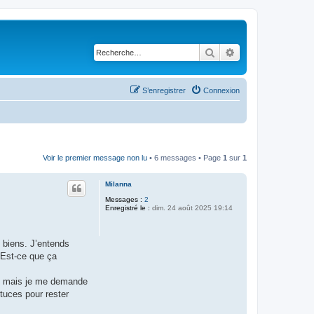
Rechercher
Recherche avancé
S’enregistrer
Connexion
Voir le premier message non lu
• 6 messages • Page
1
sur
1
Milanna
Messages :
2
Enregistré le :
dim. 24 août 2025 19:14
s biens. J’entends
. Est-ce que ça
nt, mais je me demande
tuces pour rester