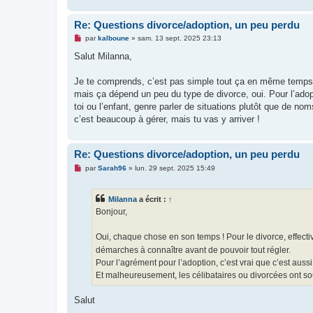
Re: Questions divorce/adoption, un peu perdu
M
par
kalboune
»
sam. 13 sept. 2025 23:13
e
s
Salut Milanna,
s
a
g
Je te comprends, c’est pas simple tout ça en même temps… Po
e
mais ça dépend un peu du type de divorce, oui. Pour l’adopt
n
o
toi ou l’enfant, genre parler de situations plutôt que de n
n
c’est beaucoup à gérer, mais tu vas y arriver !
l
u
Re: Questions divorce/adoption, un peu perdu
M
par
Sarah96
»
lun. 29 sept. 2025 15:49
e
s
s
Milanna
a écrit :
↑
a
g
Bonjour,
e
n
o
Oui, chaque chose en son temps ! Pour le divorce, effecti
n
démarches à connaître avant de pouvoir tout régler.
l
u
Pour l’agrément pour l’adoption, c’est vrai que c’est aus
Et malheureusement, les célibataires ou divorcées ont so
Salut