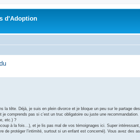
s d'Adoption
rdu
che avancée
s la tête. Déjà, je suis en plein divorce et je bloque un peu sur le partage de
ent je comprends pas si c’est un truc obligatoire ou juste une recommandation
, etc.) ?
beaucoup à la fois…), et je lis pas mal de vos témoignages ici. Super intéressa
e de protéger l’intimité, surtout si un enfant est concerné). Vous avez des as