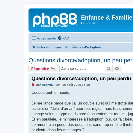
Enfance & Famille
Le Forum
Accès rapide
FAQ
Index du forum
Procédures d'adoption
Questions divorce/adoption, un peu pe
Rechercher
Recher
Répondre
Questions divorce/adoption, un peu perdu
M
par
Milanna
»
lun. 25 août 2025 15:38
e
s
Coucou tout le monde,
s
a
g
Je me lance parce que j’ai un double sujet qui me trotte dan
e
parler d’un “délai d’un an” pour tout régler, mais franchem
n
o
change selon le type de divorce (consentement mutuel, juge
n
Et en parallèle, je m’intéresse à l’adoption (oui, ça fait 
l
u
comment bien poser des questions sans trop en dire (histoir
prudente dans les messages ?