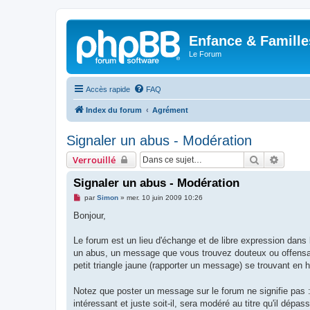
Enfance & Famille
Le Forum
Accès rapide
FAQ
Index du forum
Agrément
Signaler un abus - Modération
Rechercher
Recher
Verrouillé
Signaler un abus - Modération
M
par
Simon
»
mer. 10 juin 2009 10:26
e
s
Bonjour,
s
a
g
Le forum est un lieu d'échange et de libre expression dan
e
un abus, un message que vous trouvez douteux ou offensant
n
o
petit triangle jaune (rapporter un message) se trouvant e
n
l
u
Notez que poster un message sur le forum ne signifie pas 
intéressant et juste soit-il, sera modéré au titre qu'il dépass