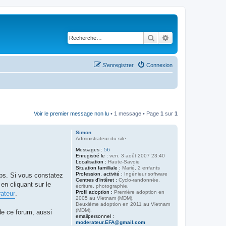
Rechercher
Recherche avancé
S’enregistrer
Connexion
Voir le premier message non lu
• 1 message • Page
1
sur
1
Simon
Administrateur du site
Messages :
56
Enregistré le :
ven. 3 août 2007 23:40
Localisation :
Haute-Savoie
Situation familliale :
Marié, 2 enfants
Profession, activité :
Ingénieur software
mps. Si vous constatez
Centres d'intêret :
Cyclo-randonnée,
n cliquant sur le
écriture, photographie,
Profil adoption :
Première adoption en
ateur
.
2005 au Vietnam (MDM).
Deuxième adoption en 2011 au Vietnam
(MDM).
de ce forum, aussi
emailpersonnel :
moderateur.EFA@gmail.com