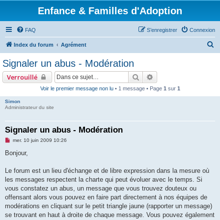
Enfance & Familles d'Adoption
FAQ
S’enregistrer
Connexion
R
Index du forum
Agrément
e
Signaler un abus - Modération
c
Rechercher
Recherche avancée
Verrouillé
h
Voir le premier message non lu
• 1 message • Page
1
sur
1
e
Simon
r
Administrateur du site
c
h
Signaler un abus - Modération
e
M
mer. 10 juin 2009 10:26
e
r
s
Bonjour,
s
a
g
Le forum est un lieu d'échange et de libre expression dans la mesure où
e
les messages respectent la charte qui peut évoluer avec le temps. Si
n
o
vous constatez un abus, un message que vous trouvez douteux ou
n
offensant alors vous pouvez en faire part directement à nos équipes de
l
u
modérations en cliquant sur le petit triangle jaune (rapporter un message)
se trouvant en haut à droite de chaque message. Vous pouvez également