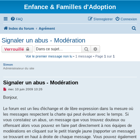
Enfance & Familles d'Adoption
FAQ
S’enregistrer
Connexion
R
Index du forum
Agrément
e
Signaler un abus - Modération
c
Rechercher
Recherche avancée
Verrouillé
h
Voir le premier message non lu
• 1 message • Page
1
sur
1
e
Simon
r
Administrateur du site
c
h
Signaler un abus - Modération
e
M
mer. 10 juin 2009 10:26
e
r
s
Bonjour,
s
a
g
Le forum est un lieu d'échange et de libre expression dans la mesure où
e
les messages respectent la charte qui peut évoluer avec le temps. Si
n
o
vous constatez un abus, un message que vous trouvez douteux ou
n
offensant alors vous pouvez en faire part directement à nos équipes de
l
u
modérations en cliquant sur le petit triangle jaune (rapporter un message)
se trouvant en haut à droite de chaque message. Vous pouvez également