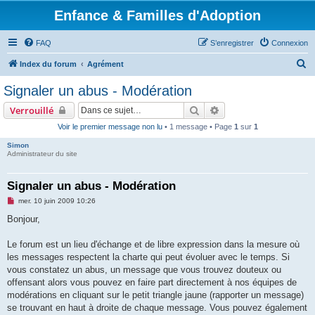
Enfance & Familles d'Adoption
FAQ
S’enregistrer
Connexion
R
Index du forum
Agrément
e
Signaler un abus - Modération
c
Rechercher
Recherche avancée
Verrouillé
h
Voir le premier message non lu
• 1 message • Page
1
sur
1
e
Simon
r
Administrateur du site
c
h
Signaler un abus - Modération
e
M
mer. 10 juin 2009 10:26
e
r
s
Bonjour,
s
a
g
Le forum est un lieu d'échange et de libre expression dans la mesure où
e
les messages respectent la charte qui peut évoluer avec le temps. Si
n
o
vous constatez un abus, un message que vous trouvez douteux ou
n
offensant alors vous pouvez en faire part directement à nos équipes de
l
u
modérations en cliquant sur le petit triangle jaune (rapporter un message)
se trouvant en haut à droite de chaque message. Vous pouvez également