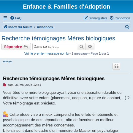
Enfance & Familles d'Adoption
FAQ
S’enregistrer
Connexion
R
Index du forum
Annonces
e
Recherche témoignages Mères biologiques
c
Rechercher
Recherche avancée
Répondre
h
Voir le premier message non lu
• 1 message • Page
1
sur
1
e
nneys
r
c
h
Recherche témoignages Mères biologiques
e
M
sam. 31 mai 2025 12:41
e
r
s
Vous êtes une mère biologique ayant vécu une séparation durable ou
s
définitive avec votre enfant (placement, adoption, rupture de contact,...) ?
a
g
Votre témoignage est précieux.
e
n
o
Cette étude vise à mieux comprendre les effets émotionnels et
n
psychologiques de ces séparations, afin de favoriser un meilleur
l
u
accompagnement des mères concernées.
Elle s'inscrit dans le cadre d’un mémoire de Master en psychologie