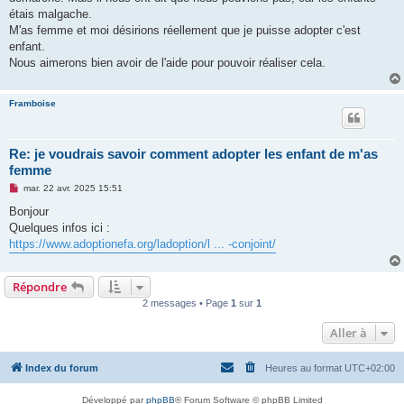
l
u
étais malgache.
M'as femme et moi désirions réellement que je puisse adopter c'est
enfant.
Nous aimerons bien avoir de l'aide pour pouvoir réaliser cela.
Framboise
Re: je voudrais savoir comment adopter les enfant de m'as
femme
M
mar. 22 avr. 2025 15:51
e
s
Bonjour
s
Quelques infos ici :
a
g
https://www.adoptionefa.org/ladoption/l ... -conjoint/
e
n
o
Répondre
n
l
2 messages • Page
1
sur
1
u
Aller à
Index du forum
Heures au format
UTC+02:00
Développé par
phpBB
® Forum Software © phpBB Limited