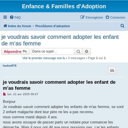
Enfance & Familles d'Adoption
FAQ
S’enregistrer
Connexion
R
Index du forum
Procédures d'adoption
e
je voudrais savoir comment adopter les enfant
c
de m'as femme
h
Rechercher
Recherche avancée
Répondre
e
Voir le premier message non lu
• 2 messages • Page
1
sur
1
r
loulou976
c
h
e
je voudrais savoir comment adopter les enfant de
m'as femme
r
M
lun. 21 avr. 2025 09:47
e
s
Bonjour
s
Je voudrais savoir comment adopter les enfants de m'as femme, se sont
a
g
2 enfant malgache dont leur père ne les a pas reconnu.
e
nous somme marié depuis 4 ans.
n
o
nous avons essayer de passer parts un notaire pour connancer les
n
démarche. Mais il nous ont dit que nous pouvions pas, car les enfants