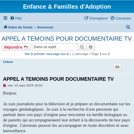
Enfance & Familles d'Adoption
FAQ
S’enregistrer
Connexion
R
Index du forum
Annonces
e
APPEL A TEMOINS POUR DOCUMENTAIRE TV
c
Rechercher
Recherche avancée
Répondre
h
Voir le premier message non lu
• 1 message • Page
1
sur
1
e
Cafoue
r
c
h
APPEL A TEMOINS POUR DOCUMENTAIRE TV
e
M
mer. 12 mars 2025 18:04
e
r
s
Bonjour,
s
a
g
Je suis journaliste pour la télévision et je prépare un documentaire sur les
e
voyages généalogiques. Je suis à la recherche d’une personne qui
n
o
partirait dans son pays d’origine pour rencontrer sa famille biologique ou
n
de parents qui accompagneraient leur enfant à la découverte de leur pays
l
u
d'origine. J’aimerais pouvoir les accompagner en toute discrétion et avec
bienveillance.