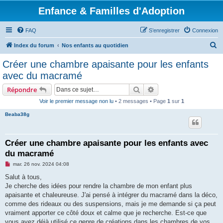
Enfance & Familles d'Adoption
FAQ
S’enregistrer
Connexion
R
Index du forum
Nos enfants au quotidien
e
Créer une chambre apaisante pour les enfants
c
avec du macramé
h
Rechercher
Recherche avancée
Répondre
e
Voir le premier message non lu
• 2 messages • Page
1
sur
1
r
Beaba38g
c
h
e
Créer une chambre apaisante pour les enfants avec
du macramé
r
M
mar. 26 nov. 2024 04:08
e
s
Salut à tous,
s
Je cherche des idées pour rendre la chambre de mon enfant plus
a
g
apaisante et chaleureuse. J'ai pensé à intégrer du macramé dans la déco,
e
comme des rideaux ou des suspensions, mais je me demande si ça peut
n
o
vraiment apporter ce côté doux et calme que je recherche. Est-ce que
n
vous avez déjà utilisé ce genre de créations dans les chambres de vos