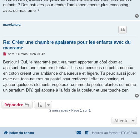
l
u
enfants ? Des astuces pour rendre l’ambiance encore plus cocooning
avec du macramé ?
marcjanura
Re: Créer une chambre apaisante pour les enfants avec du
macramé
M
sam. 14 mars 2026 01:46
e
s
Bonjour ! Oui, le macramé peut vraiment apporter un côté doux et
s
apaisant dans une chambre d’enfant. Les suspensions ou petits rideaux
a
g
en coton créent une ambiance chaleureuse et légère. Tu peux aussi jouer
e
avec des tons neutres ou pastel pour renforcer l’effet cocooning, et
n
o
ajouter quelques éléments végétaux, comme de petites plantes ou même
n
un terrarium DIY, qui apporte à la fois de la couleur et une touche zen
l
u
Répondre
2 messages • Page
1
sur
1
Aller à
Index du forum
Heures au format
UTC+02:00