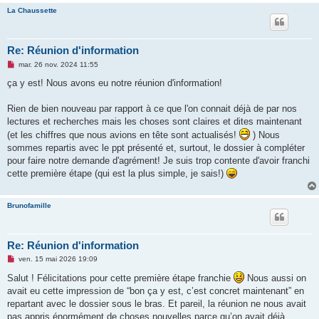
La Chaussette
Re: Réunion d'information
M
mar. 26 nov. 2024 11:55
e
s
ça y est! Nous avons eu notre réunion d'information!
s
a
g
Rien de bien nouveau par rapport à ce que l'on connait déjà de par nos
e
lectures et recherches mais les choses sont claires et dites maintenant
n
o
(et les chiffres que nous avions en tête sont actualisés!
) Nous
n
sommes repartis avec le ppt présenté et, surtout, le dossier à compléter
l
u
pour faire notre demande d'agrément! Je suis trop contente d'avoir franchi
cette première étape (qui est la plus simple, je sais!)
Brunofamille
Re: Réunion d'information
M
ven. 15 mai 2026 19:09
e
s
Salut ! Félicitations pour cette première étape franchie
Nous aussi on
s
avait eu cette impression de “bon ça y est, c’est concret maintenant” en
a
g
repartant avec le dossier sous le bras. Et pareil, la réunion ne nous avait
e
pas appris énormément de choses nouvelles parce qu’on avait déjà
n