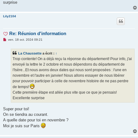
surprise
Lily2104
Re: Réunion d'information
M
ven. 18 oct. 2024 09:21
e
s
s
La Chaussette
a écrit :
↑
a
g
Trop contente! On a déjà reçu la réponse du département! Pour info, j'ai
e
envoyé la lettre le 2 octobre et nous dépendons du département de
n
o
l'Isère...Et nous avons deux dates qui nous sont proposées : l'une en
n
novembre et l'autre en janvier! Nous allons essayer de nous libérer
l
u
pour pouvoir participer à celle de novembre histoire de ne pas perdre
de temps!
Cette première étape est allée plus vite que ce que je pensais!
Excellente surprise
Super pour toi!
On se tiendra au courant.
A quelle date pour toi en novembre ?
Moi je suis sur Paris