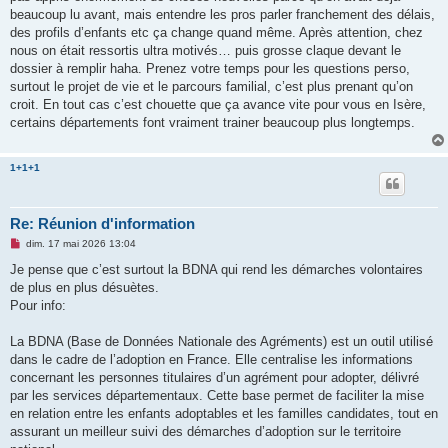
o
beaucoup lu avant, mais entendre les pros parler franchement des délais,
n
des profils d’enfants etc ça change quand même. Après attention, chez
l
u
nous on était ressortis ultra motivés… puis grosse claque devant le
dossier à remplir haha. Prenez votre temps pour les questions perso,
surtout le projet de vie et le parcours familial, c’est plus prenant qu’on
croit. En tout cas c’est chouette que ça avance vite pour vous en Isère,
certains départements font vraiment trainer beaucoup plus longtemps.
1+1+1
Re: Réunion d'information
M
dim. 17 mai 2026 13:04
e
s
Je pense que c’est surtout la BDNA qui rend les démarches volontaires
s
de plus en plus désuètes.
a
g
Pour info:
e
n
o
La BDNA (Base de Données Nationale des Agréments) est un outil utilisé
n
dans le cadre de l’adoption en France. Elle centralise les informations
l
u
concernant les personnes titulaires d’un agrément pour adopter, délivré
par les services départementaux. Cette base permet de faciliter la mise
en relation entre les enfants adoptables et les familles candidates, tout en
assurant un meilleur suivi des démarches d’adoption sur le territoire