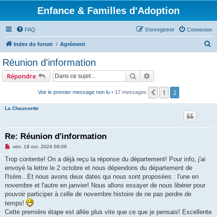
Enfance & Familles d'Adoption
FAQ
S’enregistrer
Connexion
R
Index du forum
Agrément
e
Réunion d'information
c
Rechercher
Recherche avancée
Répondre
h
e
1
2
Précédente
Voir le premier message non lu
• 17 messages
r
La Chaussette
c
h
Re: Réunion d'information
e
M
ven. 18 oct. 2024 09:06
r
e
s
Trop contente! On a déjà reçu la réponse du département! Pour info, j'ai
s
envoyé la lettre le 2 octobre et nous dépendons du département de
a
g
l'Isère...Et nous avons deux dates qui nous sont proposées : l'une en
e
novembre et l'autre en janvier! Nous allons essayer de nous libérer pour
n
o
pouvoir participer à celle de novembre histoire de ne pas perdre de
n
temps!
l
u
Cette première étape est allée plus vite que ce que je pensais! Excellente