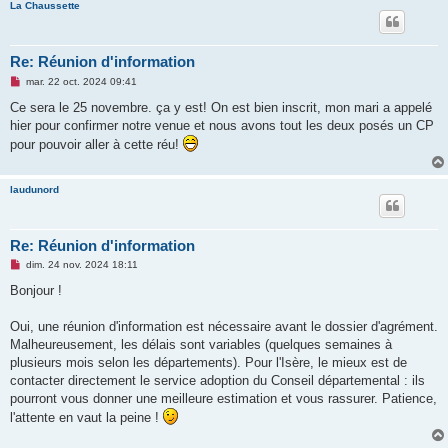
La Chaussette
Re: Réunion d'information
M
mar. 22 oct. 2024 09:41
e
s
Ce sera le 25 novembre. ça y est! On est bien inscrit, mon mari a appelé
s
hier pour confirmer notre venue et nous avons tout les deux posés un CP
a
g
pour pouvoir aller à cette réu!
e
n
o
n
laudunord
l
u
Re: Réunion d'information
M
dim. 24 nov. 2024 18:11
e
s
Bonjour !
s
a
g
Oui, une réunion d'information est nécessaire avant le dossier d'agrément.
e
Malheureusement, les délais sont variables (quelques semaines à
n
o
plusieurs mois selon les départements). Pour l'Isère, le mieux est de
n
contacter directement le service adoption du Conseil départemental : ils
l
u
pourront vous donner une meilleure estimation et vous rassurer. Patience,
l'attente en vaut la peine !