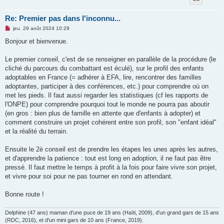
Re: Premier pas dans l'inconnu...
M
jeu. 29 août 2024 10:29
e
s
Bonjour et bienvenue.
s
a
g
Le premier conseil, c'est de se renseigner en parallèle de la procédure (le
e
cliché du parcours du combattant est éculé), sur le profil des enfants
n
o
adoptables en France (= adhérer à EFA, lire, rencontrer des familles
n
adoptantes, participer à des conférences, etc.) pour comprendre où on
l
u
met les pieds. Il faut aussi regarder les statistiques (cf les rapports de
l'ONPE) pour comprendre pourquoi tout le monde ne pourra pas aboutir
(en gros : bien plus de famille en attente que d'enfants à adopter) et
comment construire un projet cohérent entre son profil, son "enfant idéal"
et la réalité du terrain.
Ensuite le 2è conseil est de prendre les étapes les unes après les autres,
et d'apprendre la patience : tout est long en adoption, il ne faut pas être
pressé. Il faut mettre le temps à profit à la fois pour faire vivre son projet,
et vivre pour soi pour ne pas tourner en rond en attendant.
Bonne route !
Delphine (47 ans) maman d'une puce de 19 ans (Haïti, 2009), d'un grand gars de 15 ans
(RDC, 2016), et d'un mini gars de 10 ans (France, 2019).