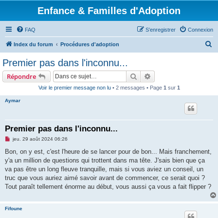
Enfance & Familles d'Adoption
FAQ
S’enregistrer
Connexion
R
Index du forum
Procédures d'adoption
e
Premier pas dans l'inconnu...
c
Rechercher
Recherche avancée
Répondre
h
Voir le premier message non lu
• 2 messages • Page
1
sur
1
e
Aymar
r
c
h
Premier pas dans l'inconnu...
e
M
jeu. 29 août 2024 06:26
e
r
s
Bon, on y est, c'est l'heure de se lancer pour de bon... Mais franchement,
s
y'a un million de questions qui trottent dans ma tête. J'sais bien que ça
a
g
va pas être un long fleuve tranquille, mais si vous aviez un conseil, un
e
truc que vous auriez aimé savoir avant de commencer, ce serait quoi ?
n
o
Tout paraît tellement énorme au début, vous aussi ça vous a fait flipper ?
n
l
u
Fifoune