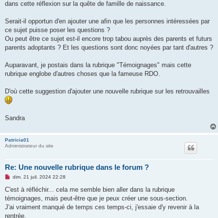
dans cette réflexion sur la quête de famille de naissance.
Serait-il opportun d'en ajouter une afin que les personnes intéressées par
ce sujet puisse poser les questions ?
Ou peut être ce sujet est-il encore trop tabou auprès des parents et futurs
parents adoptants ? Et les questions sont donc noyées par tant d'autres ?
Auparavant, je postais dans la rubrique "Témoignages" mais cette
rubrique englobe d'autres choses que la fameuse RDO.
D'où cette suggestion d'ajouter une nouvelle rubrique sur les retrouvailles
Sandra
Patricia01
Administrateur du site
Re: Une nouvelle rubrique dans le forum ?
M
dim. 21 juil. 2024 22:28
e
s
C'est à réfléchir... cela me semble bien aller dans la rubrique
s
témoignages, mais peut-être que je peux créer une sous-section.
a
g
J'ai vraiment manqué de temps ces temps-ci, j'essaie d'y revenir à la
e
rentrée.
n