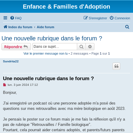
Enfance & Familles d'Adoption
FAQ
S’enregistrer
Connexion
R
Index du forum
Aide forum
e
Une nouvelle rubrique dans le forum ?
c
Rechercher
Recherche avancée
Répondre
h
Voir le premier message non lu
• 2 messages • Page
1
sur
1
e
Sandrita22
r
c
h
Une nouvelle rubrique dans le forum ?
e
M
lun. 3 juin 2024 17:12
e
r
s
Bonjour,
s
a
g
J'ai enregistré un podcast où une personne adoptée m'a posé des
e
questions sur mes retrouvailles avec ma mère biologique en août 2023.
n
o
n
Je pensais le poster sur ce forum mais je me fais la réflexion qu'il n'y a
l
u
pas de rubrique "Retrouvailles / Famille biologique".
Pourtant, cela pourrait aider certains adoptés, et parents/futurs parents