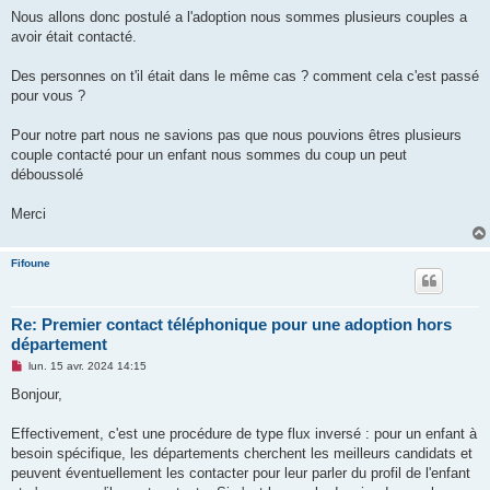
l
u
Nous allons donc postulé a l'adoption nous sommes plusieurs couples a
avoir était contacté.
Des personnes on t'il était dans le même cas ? comment cela c'est passé
pour vous ?
Pour notre part nous ne savions pas que nous pouvions êtres plusieurs
couple contacté pour un enfant nous sommes du coup un peut
déboussolé
Merci
Fifoune
Re: Premier contact téléphonique pour une adoption hors
département
M
lun. 15 avr. 2024 14:15
e
s
Bonjour,
s
a
g
Effectivement, c'est une procédure de type flux inversé : pour un enfant à
e
besoin spécifique, les départements cherchent les meilleurs candidats et
n
o
peuvent éventuellement les contacter pour leur parler du profil de l'enfant
n