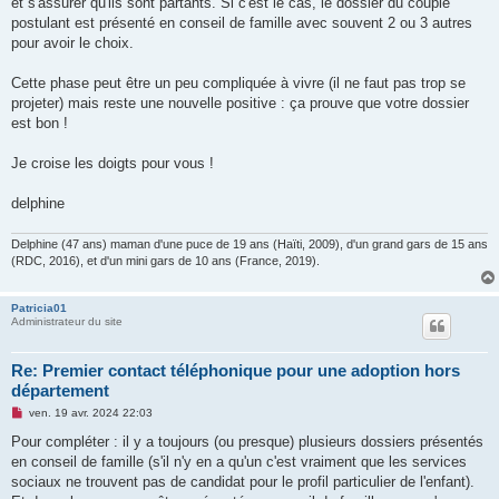
et s'assurer qu'ils sont partants. Si c'est le cas, le dossier du couple
l
u
postulant est présenté en conseil de famille avec souvent 2 ou 3 autres
pour avoir le choix.
Cette phase peut être un peu compliquée à vivre (il ne faut pas trop se
projeter) mais reste une nouvelle positive : ça prouve que votre dossier
est bon !
Je croise les doigts pour vous !
delphine
Delphine (47 ans) maman d'une puce de 19 ans (Haïti, 2009), d'un grand gars de 15 ans
(RDC, 2016), et d'un mini gars de 10 ans (France, 2019).
Patricia01
Administrateur du site
Re: Premier contact téléphonique pour une adoption hors
département
M
ven. 19 avr. 2024 22:03
e
s
Pour compléter : il y a toujours (ou presque) plusieurs dossiers présentés
s
en conseil de famille (s'il n'y en a qu'un c'est vraiment que les services
a
g
sociaux ne trouvent pas de candidat pour le profil particulier de l'enfant).
e