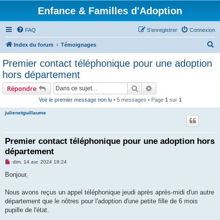
Enfance & Familles d'Adoption
FAQ
S’enregistrer
Connexion
R
Index du forum
Témoignages
e
Premier contact téléphonique pour une adoption
c
hors département
h
Rechercher
Recherche avancée
Répondre
e
Voir le premier message non lu
• 5 messages • Page
1
sur
1
r
julienetguillaume
c
h
e
Premier contact téléphonique pour une adoption hors
département
r
M
dim. 14 avr. 2024 18:24
e
s
Bonjour,
s
a
g
Nous avons reçus un appel téléphonique jeudi après après-midi d'un autre
e
département que le nôtres pour l'adoption d'une petite fille de 6 mois
n
o
pupille de l'état.
n