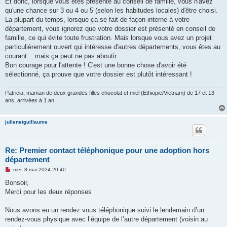
Et donc, lorsque vous êtes présenté au conseil de famille, vous n'avez
n
o
qu'une chance sur 3 ou 4 ou 5 (selon les habitudes locales) d'être choisi.
n
La plupart du temps, lorsque ça se fait de façon interne à votre
l
u
département, vous ignorez que votre dossier est présenté en conseil de
famille, ce qui évite toute frustration. Mais lorsque vous avez un projet
particulièrement ouvert qui intéresse d'autres départements, vous êtes au
courant... mais ça peut ne pas aboutir.
Bon courage pour l'attente ! C'est une bonne chose d'avoir été
sélectionné, ça prouve que votre dossier est plutôt intéressant !
Patricia, maman de deux grandes filles chocolat et miel (Ethiopie/Vietnam) de 17 et 13
ans, arrivées à 1 an
julienetguillaume
Re: Premier contact téléphonique pour une adoption hors
département
M
mer. 8 mai 2024 20:40
e
s
Bonsoir,
s
Merci pour les deux réponses
a
g
e
Nous avons eu un rendez vous téléphonique suivi le lendemain d’un
n
o
rendez-vous physique avec l’équipe de l’autre département (voisin au
n