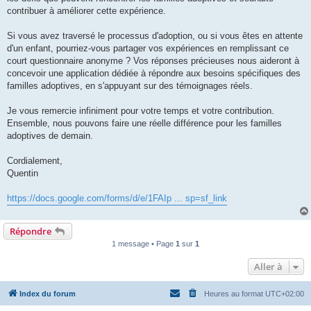
l
u
contribuer à améliorer cette expérience.
Si vous avez traversé le processus d'adoption, ou si vous êtes en attente
d'un enfant, pourriez-vous partager vos expériences en remplissant ce
court questionnaire anonyme ? Vos réponses précieuses nous aideront à
concevoir une application dédiée à répondre aux besoins spécifiques des
familles adoptives, en s'appuyant sur des témoignages réels.
Je vous remercie infiniment pour votre temps et votre contribution.
Ensemble, nous pouvons faire une réelle différence pour les familles
adoptives de demain.
Cordialement,
Quentin
https://docs.google.com/forms/d/e/1FAIp ... sp=sf_link
Répondre
1 message • Page
1
sur
1
Aller à
Index du forum
Heures au format
UTC+02:00