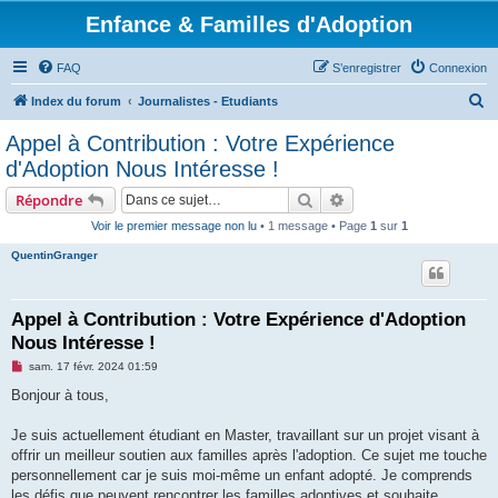
Enfance & Familles d'Adoption
FAQ
S’enregistrer
Connexion
R
Index du forum
Journalistes - Etudiants
e
Appel à Contribution : Votre Expérience
c
d'Adoption Nous Intéresse !
h
Rechercher
Recherche avancée
Répondre
e
Voir le premier message non lu
• 1 message • Page
1
sur
1
r
QuentinGranger
c
h
e
Appel à Contribution : Votre Expérience d'Adoption
Nous Intéresse !
r
M
sam. 17 févr. 2024 01:59
e
s
Bonjour à tous,
s
a
g
Je suis actuellement étudiant en Master, travaillant sur un projet visant à
e
offrir un meilleur soutien aux familles après l'adoption. Ce sujet me touche
n
o
personnellement car je suis moi-même un enfant adopté. Je comprends
n
les défis que peuvent rencontrer les familles adoptives et souhaite