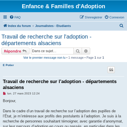
Enfance & Familles d'Adoption
FAQ
S’enregistrer
Connexion
R
Index du forum
Journalistes - Etudiants
e
Travail de recherche sur l'adoption -
c
départements alsaciens
h
Rechercher
Recherche avancée
Répondre
e
Voir le premier message non lu
• 1 message • Page
1
sur
1
r
E Potier
c
h
e
Travail de recherche sur l'adoption - départements
alsaciens
r
M
lun. 27 mars 2023 12:24
e
s
Bonjour,
s
a
g
Dans le cadre d’un travail de recherche sur l’adoption des pupilles de
e
l’État, je m’intéresse aux profils des postulants à l’adoption. Je suis à la
n
o
recherche de personnes souhaitant témoigner, avec garantie d’anonymat,
n
sur leur parcours d’adoption en cours ou passés, en particulier dans les