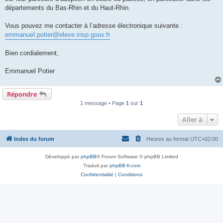
l
u
départements du Bas-Rhin et du Haut-Rhin.
Vous pouvez me contacter à l’adresse électronique suivante :
emmanuel.potier@eleve.insp.gouv.fr
Bien cordialement,
Emmanuel Potier
Répondre
1 message • Page
1
sur
1
Aller à
Index du forum
Heures au format
UTC+02:00
Développé par
phpBB
® Forum Software © phpBB Limited
Traduit par
phpBB-fr.com
Confidentialité
|
Conditions