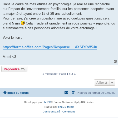
l
u
Dans le cadre de mes études en psychologie, je réalise une recherche
sur l'impact de l'environnement familial sur les personnes adoptées avant
la majorité et ayant entre 18 et 28 ans actuellement.
Pour ce faire, j'ai créé un questionnaire avec quelques questions, cela
prend 5 mn
Cela m'aiderait grandement si vous pouviez y répondre, ou
el transmettre à des personnes adoptées de votre entourage !
Voici le lien :
https://forms.office.com/Pages/Response ... dXSEtRWS4u
Merci <3
Répondre
1 message • Page
1
sur
1
Aller à
Index du forum
Heures au format
UTC+02:00
Développé par
phpBB
® Forum Software © phpBB Limited
Traduit par
phpBB-fr.com
Confidentialité
|
Conditions