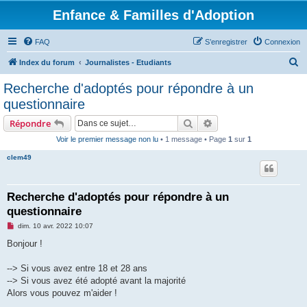
Enfance & Familles d'Adoption
FAQ
S’enregistrer
Connexion
R
Index du forum
Journalistes - Etudiants
e
Recherche d'adoptés pour répondre à un
c
questionnaire
h
Rechercher
Recherche avancée
Répondre
e
Voir le premier message non lu
• 1 message • Page
1
sur
1
r
clem49
c
h
e
Recherche d'adoptés pour répondre à un
questionnaire
r
M
dim. 10 avr. 2022 10:07
e
s
Bonjour !
s
a
g
--> Si vous avez entre 18 et 28 ans
e
--> Si vous avez été adopté avant la majorité
n
o
Alors vous pouvez m'aider !
n