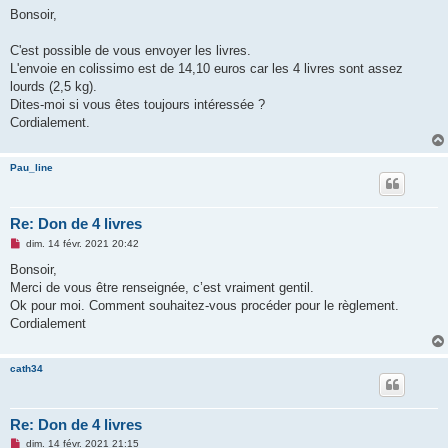
s
Bonsoir,
s
a
g
C'est possible de vous envoyer les livres.
e
L'envoie en colissimo est de 14,10 euros car les 4 livres sont assez
n
o
lourds (2,5 kg).
n
Dites-moi si vous êtes toujours intéressée ?
l
u
Cordialement.
Pau_line
Re: Don de 4 livres
M
dim. 14 févr. 2021 20:42
e
s
Bonsoir,
s
Merci de vous être renseignée, c’est vraiment gentil.
a
g
Ok pour moi. Comment souhaitez-vous procéder pour le règlement.
e
Cordialement
n
o
n
l
cath34
u
Re: Don de 4 livres
M
dim. 14 févr. 2021 21:15