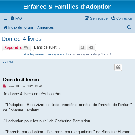
Enfance & Familles d'Adoption
FAQ
S’enregistrer
Connexion
R
Index du forum
Annonces
e
Don de 4 livres
c
Rechercher
Recherche avancée
Répondre
h
Voir le premier message non lu
• 5 messages • Page
1
sur
1
e
cath34
r
c
h
Don de 4 livres
e
M
sam. 13 févr. 2021 19:45
e
r
s
Je donne 4 livres en très bon état :
s
a
g
- "L'adoption -Bien vivre les trois premières années de l'arrivée de l'enfant"
e
de Johanne Lemieux
n
o
n
-"L'adoption pour les nuls" de Catherine Pompidou
l
u
- "Parents par adoption - Des mots pour le quotidien" de Blandine Hamon-