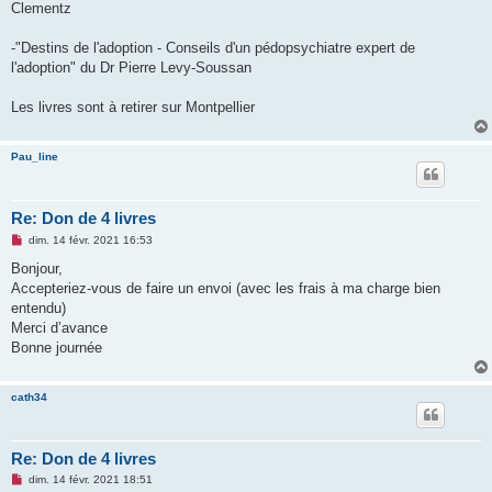
Clementz
-"Destins de l'adoption - Conseils d'un pédopsychiatre expert de
l'adoption" du Dr Pierre Levy-Soussan
Les livres sont à retirer sur Montpellier
Pau_line
Re: Don de 4 livres
M
dim. 14 févr. 2021 16:53
e
s
Bonjour,
s
Accepteriez-vous de faire un envoi (avec les frais à ma charge bien
a
g
entendu)
e
Merci d’avance
n
o
Bonne journée
n
l
u
cath34
Re: Don de 4 livres
M
dim. 14 févr. 2021 18:51
e