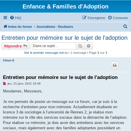
Enfance & Familles d'Adoption
FAQ
S’enregistrer
Connexion
R
Index du forum
Journalistes - Etudiants
e
Entretien pour mémoire sur le sujet de l'adoption
c
Rechercher
Recherche avancée
Répondre
h
Voir le premier message non lu
• 1 message • Page
1
sur
1
e
Chloé-G
r
c
h
Entretien pour mémoire sur le sujet de l'adoption
e
M
jeu. 21 janv. 2021 16:49
e
r
s
Mesdames, Messieurs,
s
a
g
Je me permets de poster un message sur ce forum, car je suis à la
e
recherche d’entretien pour mon mémoire. Actuellement étudiante en
n
o
licence 3 de sociologie à l’université de Rennes 2, je réalise mon
n
mémoire sur le rôle des services sociaux dans la démarche de l’adoption.
l
u
Pour réaliser ce mémoire, je dois avoir des entretiens avec les services
sociaux, mais également avec des familles adoptantes possédant un