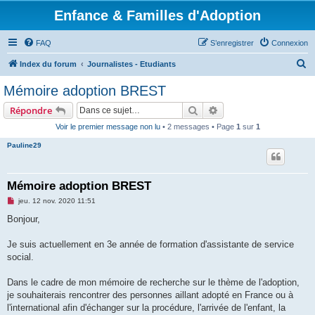
Enfance & Familles d'Adoption
FAQ
S’enregistrer
Connexion
R
Index du forum
Journalistes - Etudiants
e
Mémoire adoption BREST
c
Rechercher
Recherche avancée
Répondre
h
Voir le premier message non lu
• 2 messages • Page
1
sur
1
e
Pauline29
r
c
h
Mémoire adoption BREST
e
M
jeu. 12 nov. 2020 11:51
e
r
s
Bonjour,
s
a
g
Je suis actuellement en 3e année de formation d'assistante de service
e
social.
n
o
n
Dans le cadre de mon mémoire de recherche sur le thème de l'adoption,
l
u
je souhaiterais rencontrer des personnes aillant adopté en France ou à
l'international afin d'échanger sur la procédure, l'arrivée de l'enfant, la