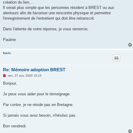
création du lien,...
Il serait plus simple que les personnes résident à BREST ou aux
alentours afin de favoriser une rencontre physique et permettre
l'enregistrement de l'entretient qui doit être retranscrit.
Dans l'attente de votre réponse, je vous remercie,
Pauline
fusée
Re: Mémoire adoption BREST
M
ven. 27 nov. 2020 15:15
e
s
Bonjour,
s
a
g
Je peux vous aider pour le témoignage.
e
n
o
Par contre, je ne réside pas en Bretagne.
n
l
u
Si jamais vous avez besoin, n'hésitez pas.
Bon vendredi.